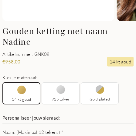
Gouden ketting met naam
Nadine
Artikelnummer: GNK08
14 kt goud
€
958,00
Kies je materiaal:
925 zilver
Gold plated
14 kt goud
Personaliseer jouw sieraad:
Naam: (Maximaal 12 tekens)
*