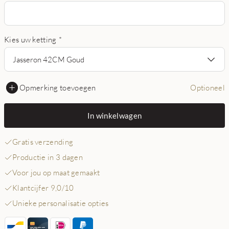
Kies uw ketting
*
Jasseron 42CM Goud
Opmerking toevoegen
Optioneel
In winkelwagen
Gratis verzending
Productie in 3 dagen
Voor jou op maat gemaakt
Klantcijfer 9,0/10
Unieke personalisatie opties