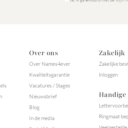
Over ons
Zakelijk
Over Names4ever
Zakelijke bes
Kwaliteitsgarantie
Inloggen
els
Vacatures / Stages
Handige 
n
Nieuwsbrief
Lettervoorb
Blog
Ringmaat be
In de media
Veelgestelde