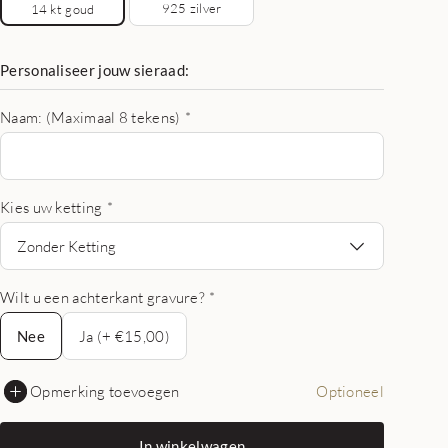
925 zilver
14 kt goud
Personaliseer jouw sieraad:
Naam: (Maximaal 8 tekens)
*
Kies uw ketting
*
Zonder Ketting
Wilt u een achterkant gravure?
*
Nee
Nee
Ja (+ €15,00)
Opmerking toevoegen
Optioneel
In winkelwagen