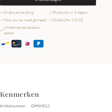
Gratis verzending
Productie in 3 dagen
Voor jou op maat gemaakt
Klantcijfer 9,0/10
Unieke personalisatie
opties
Kenmerken
Artikelnummer:
GMNH012