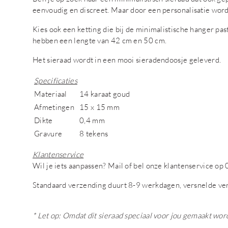
eenvoudig en discreet. Maar door een personalisatie wordt
Kies ook een ketting die bij de minimalistische hanger pa
hebben een lengte van 42 cm en 50 cm.
Het sieraad wordt in een mooi sieradendoosje geleverd.
Specificaties
Materiaal
14 karaat goud
Afmetingen
15 x 15 mm
Dikte
0,4 mm
Gravure
8 tekens
Klantenservice
Wil je iets aanpassen? Mail of bel onze klantenservice 
Standaard verzending duurt 8-9 werkdagen, versnelde ve
* Let op: Omdat dit sieraad speciaal voor jou gemaakt wor