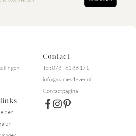
Contact
tellingen
Tel: 078 - 61 86 171
info@names4ever.nl
Contactpagina
links
eelden
palen
 vragen