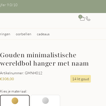
ijfer 9.0/10
0
ringen
oorbellen
cadeaus
Gouden minimalistische
wereldbol hanger met naam
Artikelnummer: GMNH012
14 kt goud
€
308,00
Kies je materiaal: