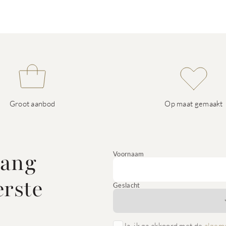
Groot aanbod
Op maat gemaakt
vang
Voornaam
erste
Geslacht
Ja, ik ga akkoord met de
algem