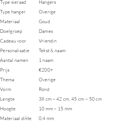
Type sieraad
Hangers
Type hanger
Overige
Materiaal
Goud
Doelgroep
Dames
Cadeau voor
Vriendin
Personalisatie
Tekst & naam
Aantal namen
1 naam
Prijs
€200+
Thema
Overige
Vorm
Rond
Lengte
38 cm – 42 cm, 45 cm – 50 cm
Hoogte
10 mm – 15 mm
Materiaal dikte
0,4 mm