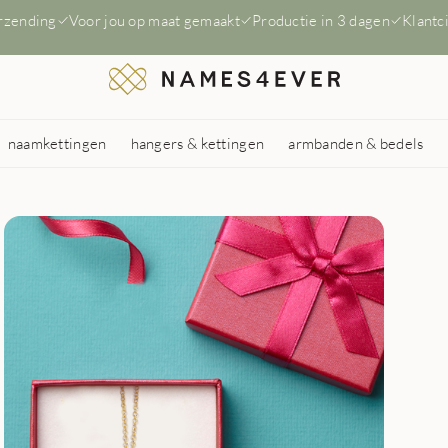
erzending
Voor jou op maat gemaakt
Productie in 3 dagen
Klantc
naamkettingen
hangers & kettingen
armbanden & bedels