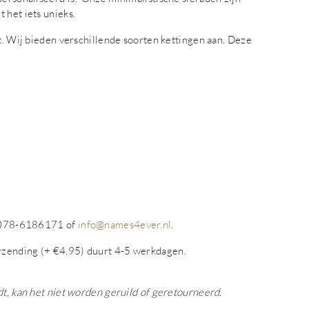
 het iets unieks.
st. Wij bieden verschillende soorten kettingen aan. Deze
op 078-6186171 of
info@names4ever.nl
.
rzending (+ €4,95) duurt 4-5 werkdagen.
dt, kan het niet worden geruild of geretourneerd.