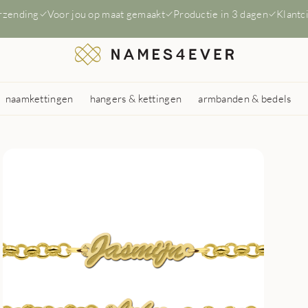
erzending
Voor jou op maat gemaakt
Productie in 3 dagen
Klantc
naamkettingen
hangers & kettingen
armbanden & bedels