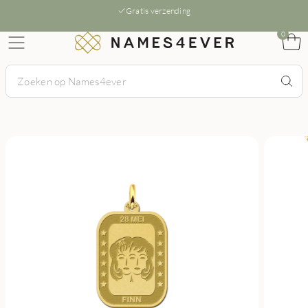
Gratis verzending
0