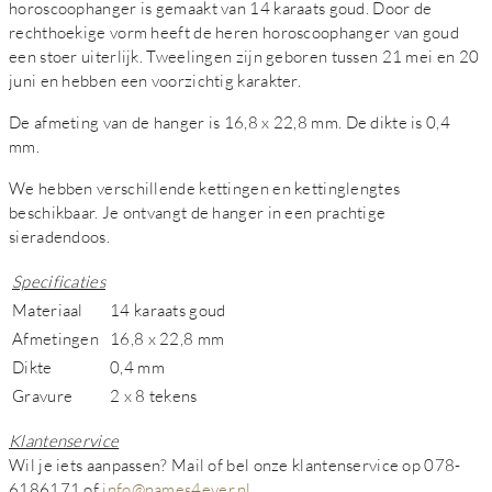
horoscoophanger is gemaakt van 14 karaats goud. Door de
rechthoekige vorm heeft de heren horoscoophanger van goud
een stoer uiterlijk. Tweelingen zijn geboren tussen 21 mei en 20
juni en hebben een voorzichtig karakter.
De afmeting van de hanger is 16,8 x 22,8 mm. De dikte is 0,4
mm.
We hebben verschillende kettingen en kettinglengtes
beschikbaar. Je ontvangt de hanger in een prachtige
sieradendoos.
Specificaties
Materiaal
14 karaats goud
Afmetingen
16,8 x 22,8 mm
Dikte
0,4 mm
Gravure
2 x 8 tekens
Klantenservice
Wil je iets aanpassen? Mail of bel onze klantenservice op 078-
6186171 of
info@names4ever.nl
.