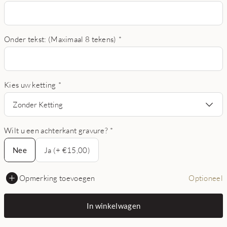
Onder tekst: (Maximaal 8 tekens)
*
Kies uw ketting
*
Zonder Ketting
Wilt u een achterkant gravure?
*
Nee
Nee
Ja (+ €15,00)
Opmerking toevoegen
Optioneel
In winkelwagen