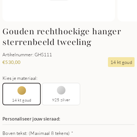
Gouden rechthoekige hanger
sterrenbeeld tweeling
Artikelnummer: GHS111
14 kt goud
€
530,00
Kies je materiaal:
925 zilver
14 kt goud
Personaliseer jouw sieraad:
Boven tekst: (Maximaal 8 tekens)
*