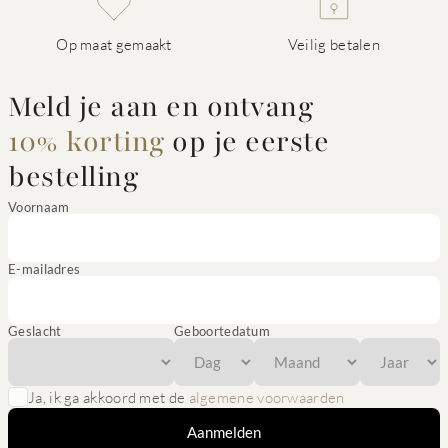
Op maat gemaakt
Veilig betalen
Meld je aan en ontvang
10% korting
op je eerste
bestelling
Voornaam
E-mailadres
Geslacht
Geboortedatum
Ja, ik ga akkoord met de
algemene voorwaarden
Aanmelden