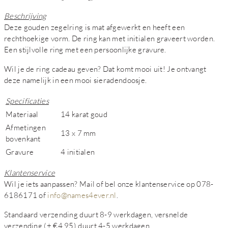
Beschrijving
Deze gouden zegelring is mat afgewerkt en heeft een
rechthoekige vorm. De ring kan met initialen graveert worden.
Een stijlvolle ring met een persoonlijke gravure.
Wil je de ring cadeau geven? Dat komt mooi uit! Je ontvangt
deze namelijk in een mooi sieradendoosje.
Specificaties
Materiaal
14 karat goud
Afmetingen
13 x 7 mm
bovenkant
Gravure
4 initialen
Klantenservice
Wil je iets aanpassen? Mail of bel onze klantenservice op 078-
6186171 of
info@names4ever.nl
.
Standaard verzending duurt 8-9 werkdagen, versnelde
verzending (+ €4,95) duurt 4-5 werkdagen.