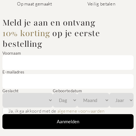
Op maat gemaakt
Veilig betalen
Meld je aan en ontvang
10% korting
op je eerste
bestelling
Voornaam
E-mailadres
Geslacht
Geboortedatum
Ja, ik ga akkoord met de
algemene voorwaarden
Aanmelden