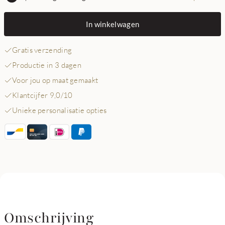
In winkelwagen
Gratis verzending
Productie in 3 dagen
Voor jou op maat gemaakt
Klantcijfer 9,0/10
Unieke personalisatie opties
Omschrijving