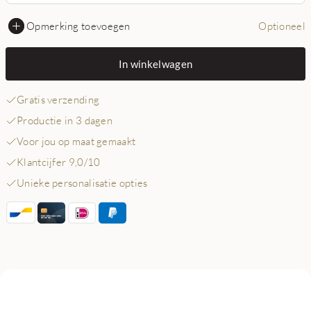
Opmerking toevoegen
Optioneel
In winkelwagen
Gratis verzending
Productie in 3 dagen
Voor jou op maat gemaakt
Klantcijfer 9,0/10
Unieke personalisatie opties