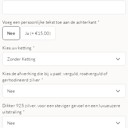
Voeg een persoonlijke tekst toe aan de achterkant
*
Nee
Nee
Ja (+ €15,00)
Kies uw ketting
*
Zonder Ketting
Kies de afwerking die bij u past: verguld, roséverguld of
gerhodineerd zilver
*
Nee
Dikker 925 zilver, voor een steviger gevoel en een luxueuzere
uitstraling
*
Nee