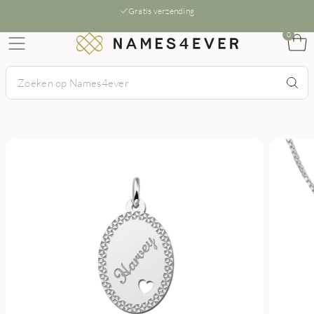
Gratis verzending
0