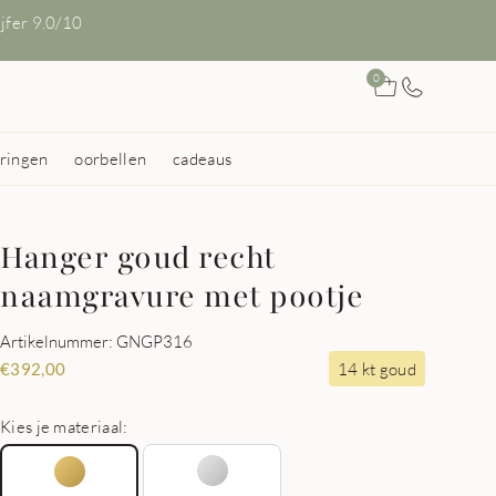
ijfer 9.0/10
0
ringen
oorbellen
cadeaus
Hanger goud recht
naamgravure met pootje
Artikelnummer: GNGP316
14 kt goud
€
392,00
Kies je materiaal: