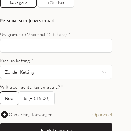
925 zilver
14 kt goud
Personaliseer jouw sieraad:
Uw gravure: (Maximaal 12 tekens)
*
Kies uw ketting
*
Zonder Ketting
Wilt u een achterkant gravure?
*
Nee
Nee
Ja (+ €15,00)
Opmerking toevoegen
Optioneel
In winkelwagen