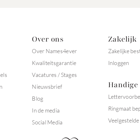
Over ons
Zakelijk
Over Names4ever
Zakelijke bes
Kwaliteitsgarantie
Inloggen
els
Vacatures / Stages
Handige 
n
Nieuwsbrief
Lettervoorb
Blog
Ringmaat be
In de media
Veelgestelde
Social Media