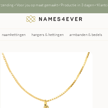
erzending
Voor jou op maat gemaakt
Productie in 3 dagen
Klantc
naamkettingen
hangers & kettingen
armbanden & bedels