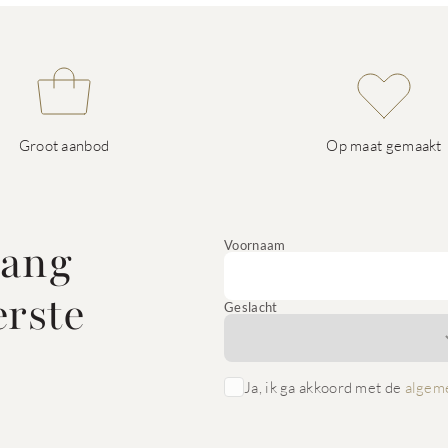
Groot aanbod
Op maat gemaakt
vang
Voornaam
erste
Geslacht
Ja, ik ga akkoord met de
algem