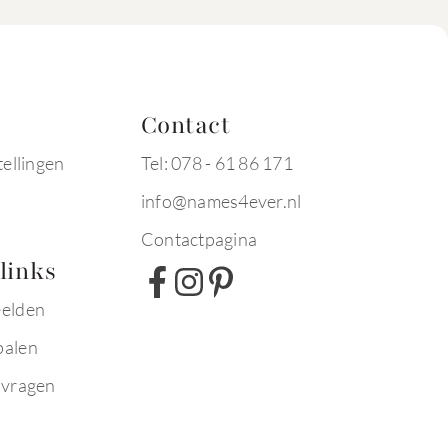
Contact
tellingen
Tel: 078 - 61 86 171
info@names4ever.nl
Contactpagina
links
eelden
palen
 vragen