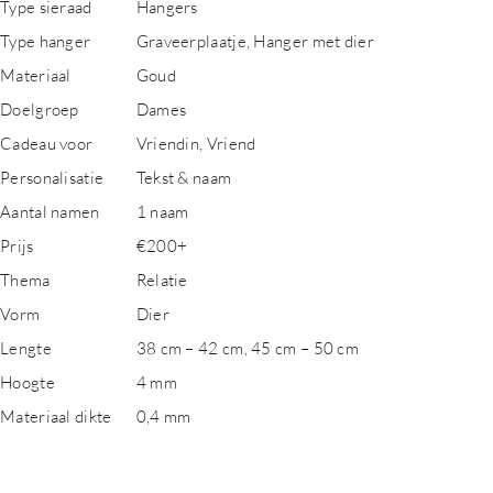
Type sieraad
Hangers
Type hanger
Graveerplaatje, Hanger met dier
Materiaal
Goud
Doelgroep
Dames
Cadeau voor
Vriendin, Vriend
Personalisatie
Tekst & naam
Aantal namen
1 naam
Prijs
€200+
Thema
Relatie
Vorm
Dier
Lengte
38 cm – 42 cm, 45 cm – 50 cm
Hoogte
4 mm
Materiaal dikte
0,4 mm