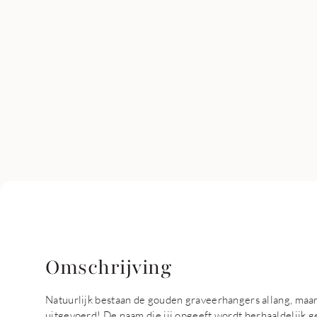
Omschrijving
Natuurlijk bestaan de gouden graveerhangers allang, maar
uitgevoerd! De naam die jij opgeeft wordt herhaaldelijk 