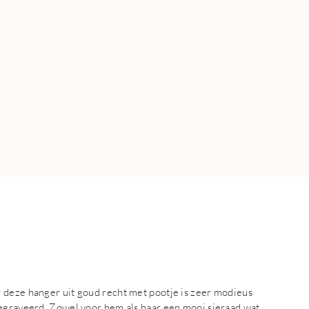
 deze hanger uit goud recht met pootje is zeer modieus
gegraveerd. Zowel voor hem als haar een mooi sieraad wat