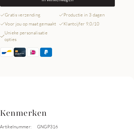
Gratis verzending
Productie in 3 dagen
Voor jou op maat gemaakt
Klantcijfer 9,0/10
Unieke personalisatie
opties
Kenmerken
Artikelnummer:
GNGP316