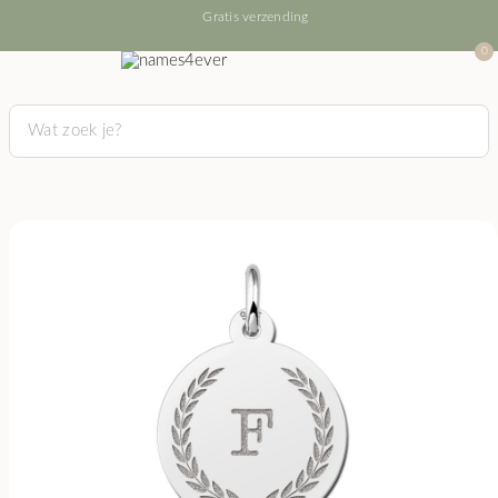
Gratis verzending
0