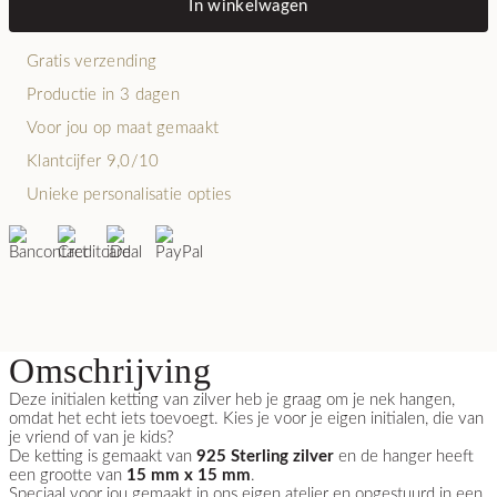
In winkelwagen
Gratis verzending
Productie in 3 dagen
Voor jou op maat gemaakt
Klantcijfer 9,0/10
Unieke personalisatie opties
Omschrijving
Deze initialen ketting van zilver heb je graag om je nek hangen,
omdat het echt iets toevoegt. Kies je voor je eigen initialen, die van
je vriend of van je kids?
De ketting is gemaakt van
925 Sterling zilver
en de hanger heeft
een grootte van
15 mm x 15 mm
.
Speciaal voor jou gemaakt in ons eigen atelier en opgestuurd in een