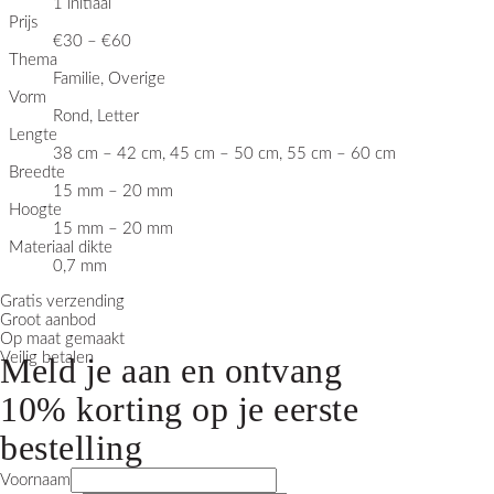
1 initiaal
Prijs
€30 – €60
Thema
Familie, Overige
Vorm
Rond, Letter
Lengte
38 cm – 42 cm, 45 cm – 50 cm, 55 cm – 60 cm
Breedte
15 mm – 20 mm
Hoogte
15 mm – 20 mm
Materiaal dikte
0,7 mm
Gratis verzending
Groot aanbod
Op maat gemaakt
Veilig betalen
Meld je aan en ontvang
10% korting
op je eerste
bestelling
Voornaam