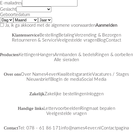
E-mailadres
Geslacht
Geboortedatum
Ja, ik ga akkoord met de
algemene voorwaarden
Aanmelden
Klantenservice
Bestelling
Betaling
Verzending & Bezorgen
Retourneren & Service
Veelgestelde vragen
Blog
Contact
Producten
Kettingen
Hangers
Armbanden & bedels
Ringen & oorbellen
Alle sieraden
Over ons
Over Names4ever
Kwaliteitsgarantie
Vacatures / Stages
Nieuwsbrief
Blog
In de media
Social Media
Zakelijk
Zakelijke bestellingen
Inloggen
Handige links
Lettervoorbeelden
Ringmaat bepalen
Veelgestelde vragen
Contact
Tel: 078 - 61 86 171
info@names4ever.nl
Contactpagina