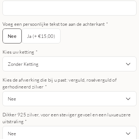
Voeg een persoonlijke tekst toe aan de achterkant
*
Nee
Nee
Ja (+ €15,00)
Kies uw ketting
*
Zonder Ketting
Kies de afwerking die bij u past: verguld, roséverguld of
gerhodineerd zilver
*
Nee
Dikker 925 zilver, voor een steviger gevoel en een luxueuzere
uitstraling
*
Nee