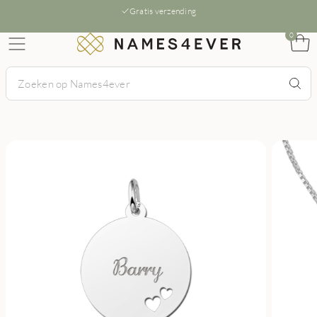
Gratis verzending
0