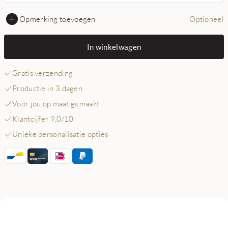
Opmerking toevoegen
Optioneel
In winkelwagen
Gratis verzending
Productie in 3 dagen
Voor jou op maat gemaakt
Klantcijfer 9,0/10
Unieke personalisatie opties