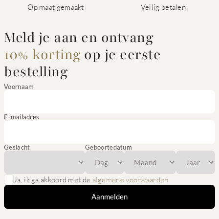
Op maat gemaakt
Veilig betalen
Meld je aan en ontvang
10% korting
op je eerste
bestelling
Voornaam
E-mailadres
Geslacht
Geboortedatum
Ja, ik ga akkoord met de
algemene voorwaarden
Aanmelden