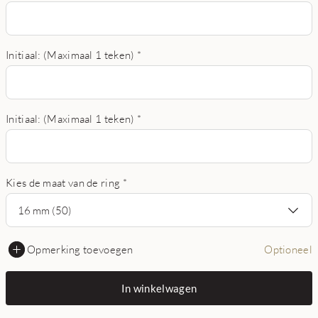
Initiaal: (Maximaal 1 teken)
*
Initiaal: (Maximaal 1 teken)
*
Kies de maat van de ring
*
16 mm (50)
Opmerking toevoegen
Optioneel
In winkelwagen