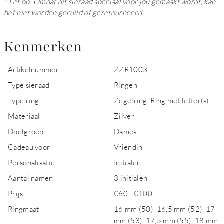
* Let op: Omdat dit sieraad speciaal voor jou gemaakt wordt, kan
het niet worden geruild of geretourneerd.
Kenmerken
Artikelnummer:
ZZR1003
Type sieraad
Ringen
Type ring
Zegelring, Ring met letter(s)
Materiaal
Zilver
Doelgroep
Dames
Cadeau voor
Vriendin
Personalisatie
Initialen
Aantal namen
3 initialen
Prijs
€60 - €100
Ringmaat
16 mm (50), 16,5 mm (52), 17
mm (53), 17,5 mm (55), 18 mm