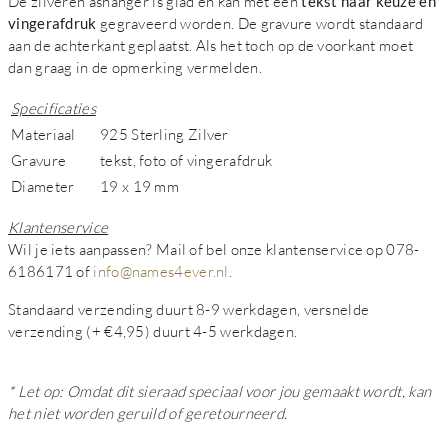
De zilveren ashanger is glad en kan met een
tekst naar keuze en
vingerafdruk
gegraveerd worden. De gravure wordt standaard
aan de achterkant geplaatst. Als het toch op de voorkant moet
dan graag in de opmerking vermelden.
Specificaties
Materiaal
925 Sterling Zilver
Gravure
tekst, foto of vingerafdruk
Diameter
19 x 19 mm
Klantenservice
Wil je iets aanpassen? Mail of bel onze klantenservice op 078-
6186171 of
info@names4ever.nl
.
Standaard verzending duurt 8-9 werkdagen, versnelde
verzending (+ €4,95) duurt 4-5 werkdagen.
* Let op: Omdat dit sieraad speciaal voor jou gemaakt wordt, kan
het niet worden geruild of geretourneerd.