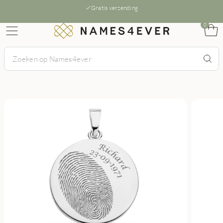
Gratis verzending
0