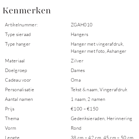
Kenmerken
Artikelnummer:
ZGAH010
Type sieraad
Hangers
Type hanger
Hanger met vingerafdruk,
Hanger met foto, Ashanger
Materiaal
Zilver
Doelgroep
Dames
Cadeau voor
Oma
Personalisatie
Tekst & naam, Vingerafdruk
Aantal namen
1 naam, 2 namen
Prijs
€100 – €150
Thema
Gedenksieraden, Herinnering
Vorm
Rond
Lengte
38 cm – 42 cm, 45 cm – 50 cm,