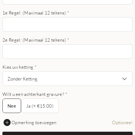
1e Regel: (Maximaal 12 tekens)
*
2e Regel: (Maximaal 12 tekens)
*
Kies uw ketting
*
Zonder Ketting
Wilt u een achterkant gravure?
*
Nee
Nee
Ja (+ €15,00)
Opmerking toevoegen
Optioneel