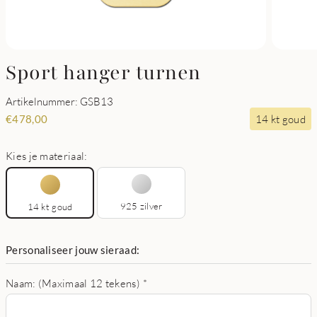
Sport hanger turnen
Artikelnummer: GSB13
14 kt goud
€
478,00
Kies je materiaal:
925 zilver
14 kt goud
Personaliseer jouw sieraad:
Naam: (Maximaal 12 tekens)
*