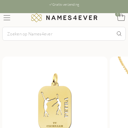
Gratis verzending
0