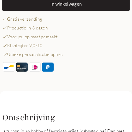
In winkelwagen
Gratis verzending
Productie in 3 dagen
Voor jou op maat gemaakt
Klantcijfer 9,0/10
Unieke personalisatie opties
Omschrijving
Is turnen jouw hobby of favoriete vrijetijdsbesteding? Dan past