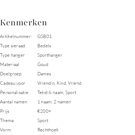
Kenmerken
Artikelnummer:
GSB01
Type sieraad
Bedels
Type hanger
Sporthanger
Materiaal
Goud
Doelgroep
Dames
Cadeau voor
Vriendin, Kind, Vriend
Personalisatie
Tekst & naam, Sport
Aantal namen
1 naam, 2 namen
Prijs
€200+
Thema
Sport
Vorm
Rechthoek