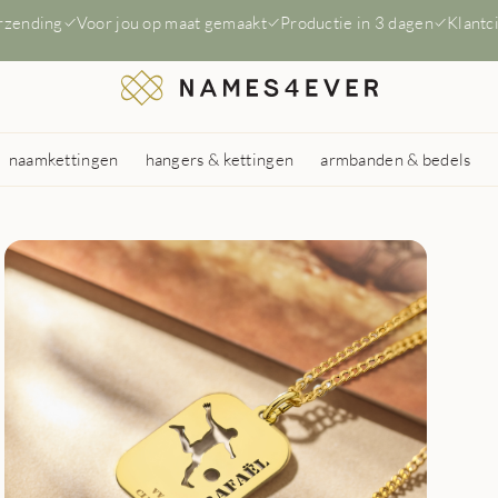
erzending
Voor jou op maat gemaakt
Productie in 3 dagen
Klantc
naamkettingen
hangers & kettingen
armbanden & bedels