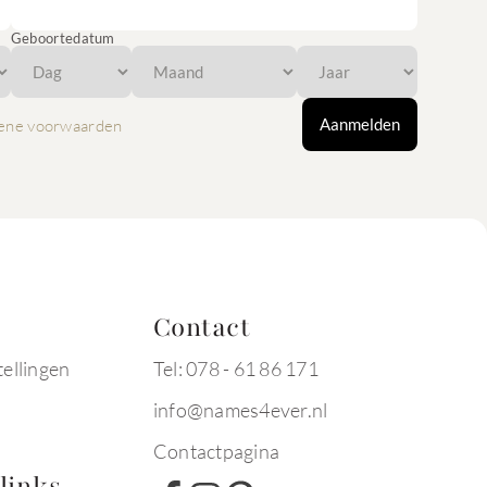
Geboortedatum
Aanmelden
ene voorwaarden
Contact
tellingen
Tel: 078 - 61 86 171
info@names4ever.nl
Contactpagina
links