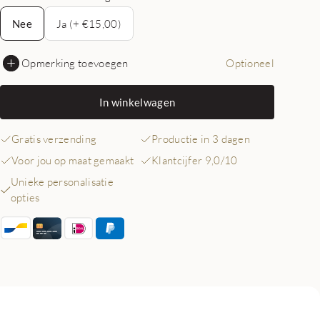
Nee
Nee
Ja (+ €15,00)
Opmerking toevoegen
Optioneel
In winkelwagen
Gratis verzending
Productie in 3 dagen
Voor jou op maat gemaakt
Klantcijfer 9,0/10
Unieke personalisatie
opties