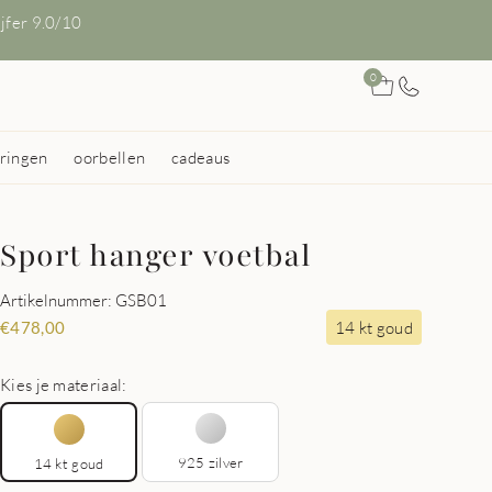
ijfer 9.0/10
0
ringen
oorbellen
cadeaus
Sport hanger voetbal
Artikelnummer: GSB01
14 kt goud
€
478,00
Kies je materiaal:
925 zilver
14 kt goud