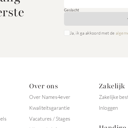
erste
Geslacht
Ja, ik ga akkoord met de
algem
Over ons
Zakelijk
Over Names4ever
Zakelijke bes
Kwaliteitsgarantie
Inloggen
els
Vacatures / Stages
Handige 