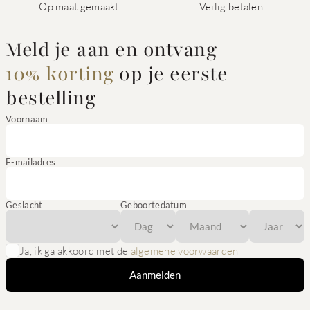
Op maat gemaakt
Veilig betalen
Meld je aan en ontvang
10% korting
op je eerste
bestelling
Voornaam
E-mailadres
Geslacht
Geboortedatum
Ja, ik ga akkoord met de
algemene voorwaarden
Aanmelden