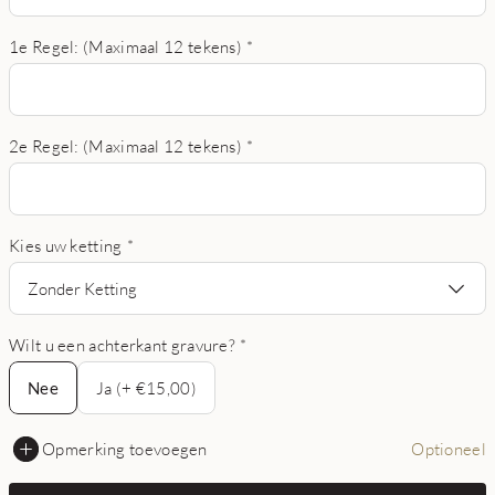
1e Regel: (Maximaal 12 tekens)
*
2e Regel: (Maximaal 12 tekens)
*
Kies uw ketting
*
Zonder Ketting
Wilt u een achterkant gravure?
*
Nee
Nee
Ja (+ €15,00)
Opmerking toevoegen
Optioneel