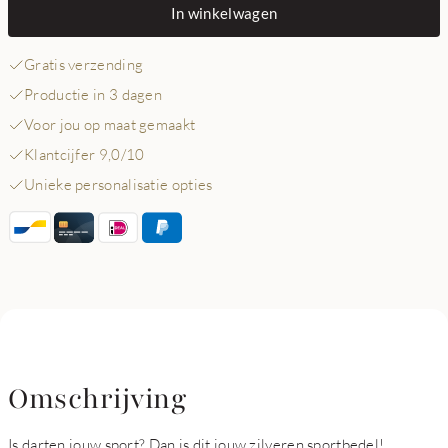
In winkelwagen
Gratis verzending
Productie in 3 dagen
Voor jou op maat gemaakt
Klantcijfer 9,0/10
Unieke personalisatie opties
Omschrijving
Is darten jouw sport? Dan is dit jouw zilveren sportbedel!