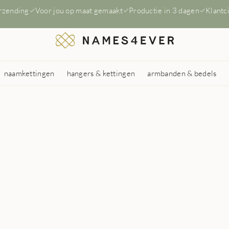
erzending
Voor jou op maat gemaakt
Productie in 3 dagen
Klantc
naamkettingen
hangers & kettingen
armbanden & bedels