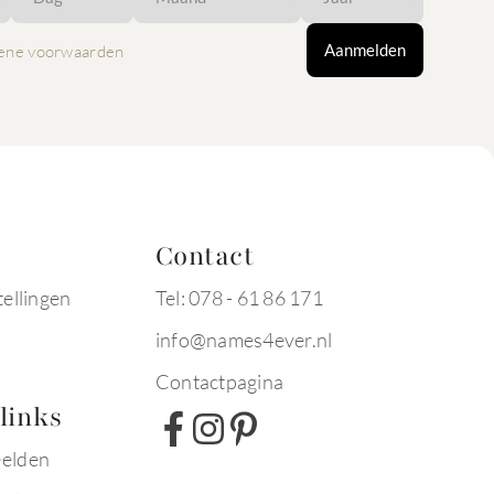
Aanmelden
ene voorwaarden
Contact
tellingen
Tel: 078 - 61 86 171
info@names4ever.nl
Contactpagina
links
eelden