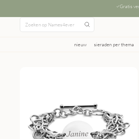
Gratis v
nieuw
sieraden per thema