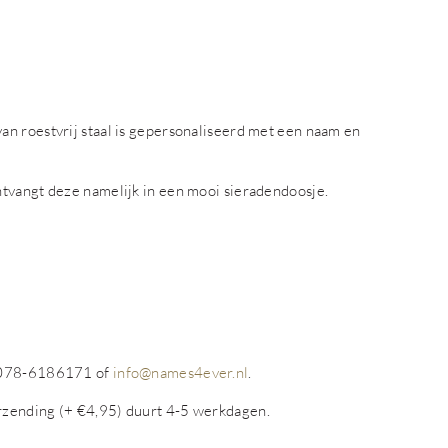
n roestvrij staal is gepersonaliseerd met een naam en
tvangt deze namelijk in een mooi sieradendoosje.
p 078-6186171 of
info@names4ever.nl
.
rzending (+ €4,95) duurt 4-5 werkdagen.