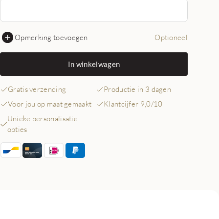
Opmerking toevoegen
Optioneel
In winkelwagen
Gratis verzending
Productie in 3 dagen
Voor jou op maat gemaakt
Klantcijfer 9,0/10
Unieke personalisatie
opties