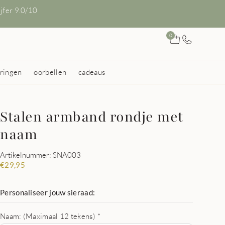
ijfer 9.0/10
0
ringen
oorbellen
cadeaus
Stalen armband rondje met
naam
Artikelnummer: SNA003
€
29,95
Personaliseer jouw sieraad:
Naam: (Maximaal 12 tekens)
*