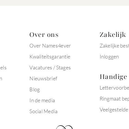
Over ons
Zakelijk
Over Names4ever
Zakelijke bes
Kwaliteitsgarantie
Inloggen
els
Vacatures / Stages
Handige 
n
Nieuwsbrief
Lettervoorb
Blog
Ringmaat be
In de media
Veelgestelde
Social Media