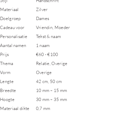
Stijl
Handschrift
Materiaal
Zilver
Doelgroep
Dames
Cadeau voor
Vriendin, Moeder
Personalisatie
Tekst & naam
Aantal namen
1 naam
Prijs
€60 - €100
Thema
Relatie, Overige
Vorm
Overige
Lengte
42 cm, 50 cm
Breedte
10 mm – 15 mm
Hoogte
30 mm – 35 mm
Materiaal dikte
0,7 mm