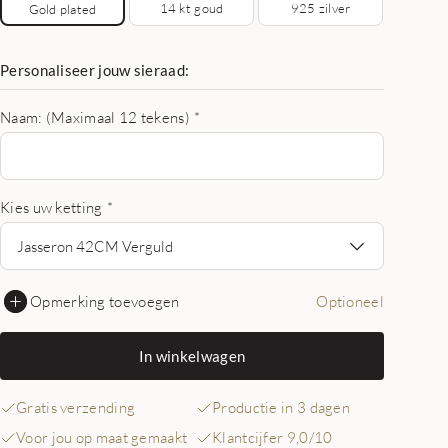
14 kt goud
925 zilver
Gold plated
Personaliseer jouw sieraad:
Naam: (Maximaal 12 tekens)
*
Kies uw ketting
*
Jasseron 42CM Verguld
Opmerking toevoegen
Optioneel
In winkelwagen
Gratis verzending
Productie in 3 dagen
Voor jou op maat gemaakt
Klantcijfer 9,0/10