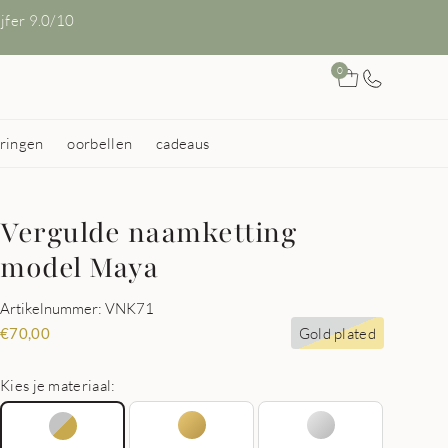
ijfer 9.0/10
0
ringen
oorbellen
cadeaus
Vergulde naamketting
model Maya
Artikelnummer: VNK71
Gold plated
€
70,00
Kies je materiaal: