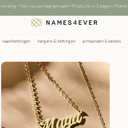
erzending
Voor jou op maat gemaakt
Productie in 3 dagen
Klantc
naamkettingen
hangers & kettingen
armbanden & bedels