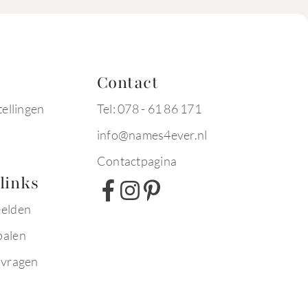
Contact
tellingen
Tel: 078 - 61 86 171
info@names4ever.nl
Contactpagina
links
eelden
palen
 vragen