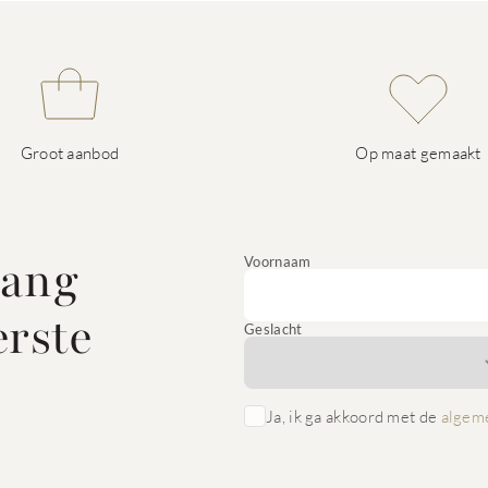
Groot aanbod
Op maat gemaakt
vang
Voornaam
erste
Geslacht
Ja, ik ga akkoord met de
algem