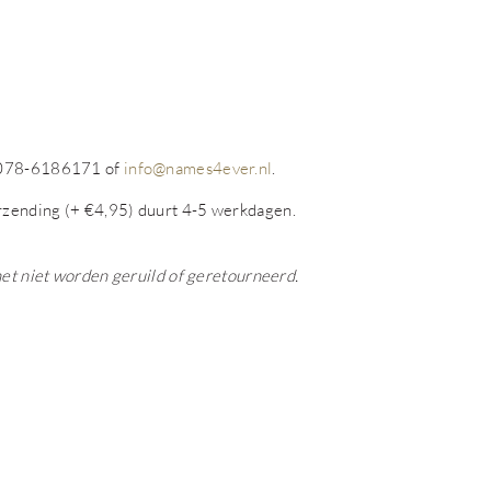
p 078-6186171 of
info@names4ever.nl
.
rzending (+ €4,95) duurt 4-5 werkdagen.
het niet worden geruild of geretourneerd.