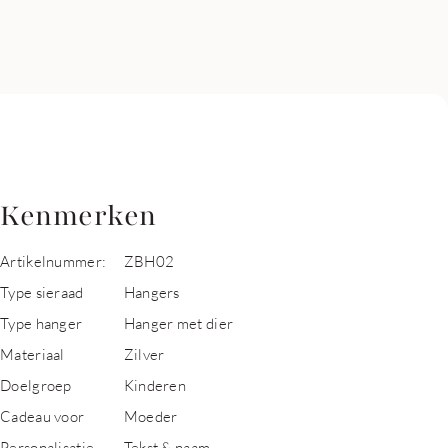
Kenmerken
Artikelnummer:
ZBH02
Type sieraad
Hangers
Type hanger
Hanger met dier
Materiaal
Zilver
Doelgroep
Kinderen
Cadeau voor
Moeder
Personalisatie
Tekst & naam