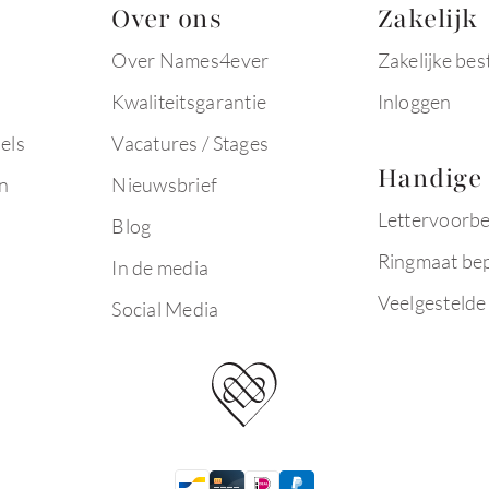
Over ons
Zakelijk
Over Names4ever
Zakelijke bes
Kwaliteitsgarantie
Inloggen
els
Vacatures / Stages
Handige 
n
Nieuwsbrief
Lettervoorb
Blog
Ringmaat be
In de media
Veelgestelde
Social Media