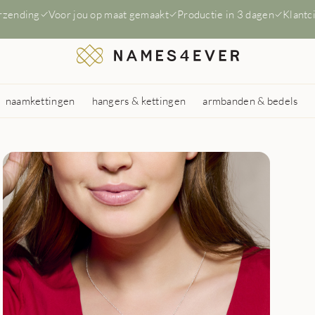
erzending
Voor jou op maat gemaakt
Productie in 3 dagen
Klantc
naamkettingen
hangers & kettingen
armbanden & bedels