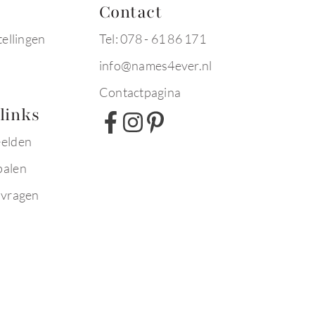
Contact
tellingen
Tel: 078 - 61 86 171
info@names4ever.nl
Contactpagina
links
eelden
palen
 vragen