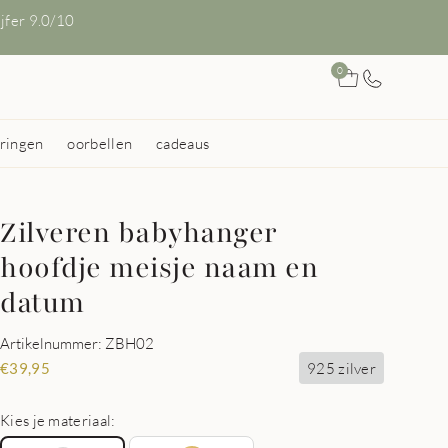
ijfer 9.0/10
0
ringen
oorbellen
cadeaus
Zilveren babyhanger
hoofdje meisje naam en
datum
Artikelnummer: ZBH02
925 zilver
€
39,95
Kies je materiaal: