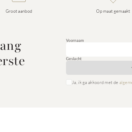
Groot aanbod
Op maat gemaakt
vang
Voornaam
erste
Geslacht
Ja, ik ga akkoord met de
algem