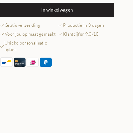
In winkelwagen
Gratis verzending
Productie in 3 dagen
Voor jou op maat gemaakt
Klantcijfer 9,0/10
Unieke personalisatie
opties