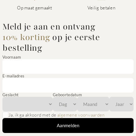
Op maat gemaakt
Veilig betalen
Meld je aan en ontvang
10% korting
op je eerste
bestelling
Voornaam
E-mailadres
Geslacht
Geboortedatum
Ja, ik ga akkoord met de
algemene voorwaarden
Aanmelden