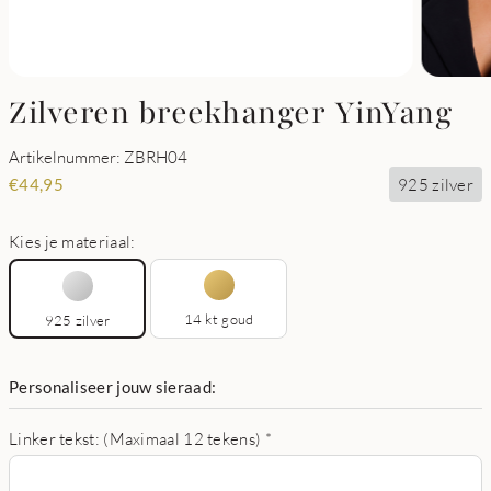
Zilveren breekhanger YinYang
Artikelnummer: ZBRH04
925 zilver
€
44,95
Kies je materiaal:
14 kt goud
925 zilver
Personaliseer jouw sieraad:
Linker tekst: (Maximaal 12 tekens)
*