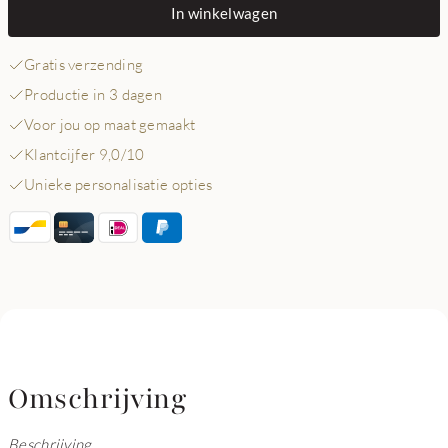
In winkelwagen
Gratis verzending
Productie in 3 dagen
Voor jou op maat gemaakt
Klantcijfer 9,0/10
Unieke personalisatie opties
Omschrijving
Beschrijving