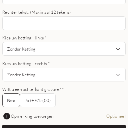
Rechter tekst: (Maximaal 12 tekens)
Kies uw ketting - links
*
Zonder Ketting
Kies uw ketting - rechts
*
Zonder Ketting
Wilt u een achterkant gravure?
*
Nee
Nee
Ja (+ €15,00)
Opmerking toevoegen
Optioneel