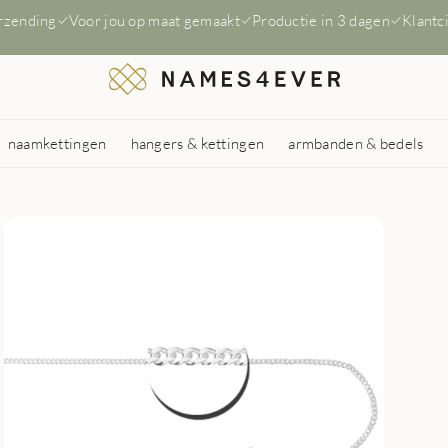
erzending
Voor jou op maat gemaakt
Productie in 3 dagen
Klantc
naamkettingen
hangers & kettingen
armbanden & bedels