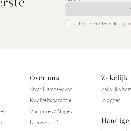
erste
Geslacht
Ja, ik ga akkoord met de
algem
Over ons
Zakelijk
Over Names4ever
Zakelijke bes
Kwaliteitsgarantie
Inloggen
els
Vacatures / Stages
Handige 
n
Nieuwsbrief