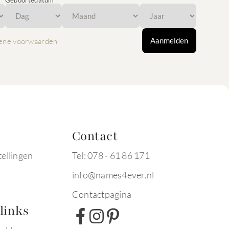
Geboortedatum
Aanmelden
ene voorwaarden
Contact
tellingen
Tel: 078 - 61 86 171
info@names4ever.nl
Contactpagina
links