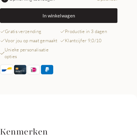
In winkelwagen
Gratis verzending
Productie in 3 dagen
Voor jou op maat gemaakt
Klantcijfer 9,0/10
Unieke personalisatie
opties
Kenmerken