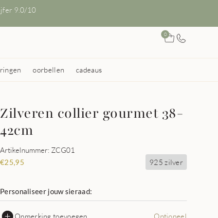
ijfer 9.0/10
0
ringen
oorbellen
cadeaus
Zilveren collier gourmet 38-
42cm
Artikelnummer: ZCG01
925 zilver
€
25,95
Personaliseer jouw sieraad:
Opmerking toevoegen
Optioneel