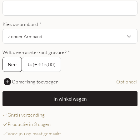
Kies uw armband
*
Zonder Armband
Wilt u een achterkant gravure?
*
Nee
Nee
Ja (+ €15,00)
Opmerking toevoegen
Optioneel
In winkelwagen
Gratis verzending
Productie in 3 dagen
Voor jou op maat gemaakt