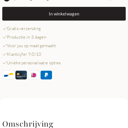
In winkelwagen
Gratis verzending
Productie in 3 dagen
Voor jou op maat gemaakt
Klantcijfer 9,0/10
Unieke personalisatie opties
Omschrijving