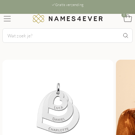
Gratis verzending
0