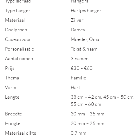
Type sieraad
Hangers
Type hanger
Hartjes hanger
Materiaal
Zilver
Doelgroep
Dames
Cadeau voor
Moeder, Oma
Personalisatie
Tekst & naam
Aantal namen
3 namen
Prijs
€30 – €60
Thema
Familie
Vorm
Hart
Lengte
38 cm – 42 cm, 45 cm – 50 cm,
55 cm – 60 cm
Breedte
30 mm – 35 mm
Hoogte
20 mm – 25 mm
Materiaal dikte
0,7 mm