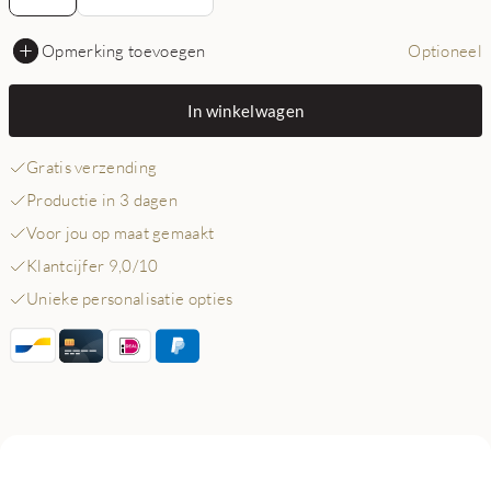
Opmerking toevoegen
Optioneel
In winkelwagen
Gratis verzending
Productie in 3 dagen
Voor jou op maat gemaakt
Klantcijfer 9,0/10
Unieke personalisatie opties