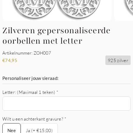
Zilveren gepersonaliseerde
oorbellen met letter
Artikelnummer: ZOH007
925 zilver
€
74,95
Personaliseer jouw sieraad:
Letter: (Maximaal 1 teken)
*
Wilt u een achterkant gravure?
*
Nee
Nee
Ja (+ €15,00)