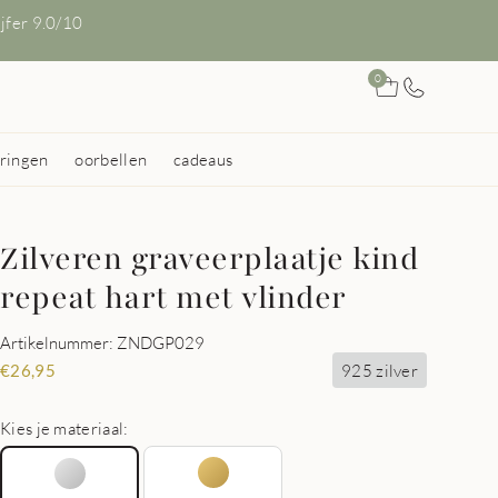
ijfer 9.0/10
0
ringen
oorbellen
cadeaus
Zilveren graveerplaatje kind
repeat hart met vlinder
Artikelnummer: ZNDGP029
925 zilver
€
26,95
Kies je materiaal: