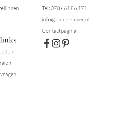
tellingen
Tel: 078 - 61 86 171
info@names4ever.nl
Contactpagina
links
eelden
palen
 vragen