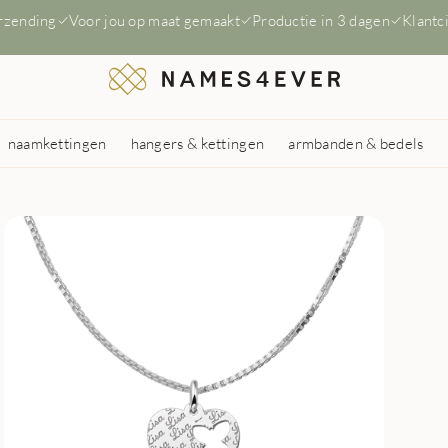
erzending
Voor jou op maat gemaakt
Productie in 3 dagen
Klantc
naamkettingen
hangers & kettingen
armbanden & bedels