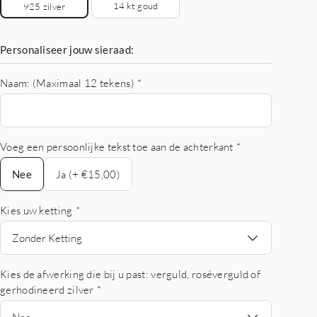
14 kt goud
925 zilver
Personaliseer jouw sieraad:
Naam: (Maximaal 12 tekens)
*
Voeg een persoonlijke tekst toe aan de achterkant
*
Nee
Nee
Ja (+ €15,00)
Kies uw ketting
*
Zonder Ketting
Kies de afwerking die bij u past: verguld, roséverguld of
gerhodineerd zilver
*
Nee