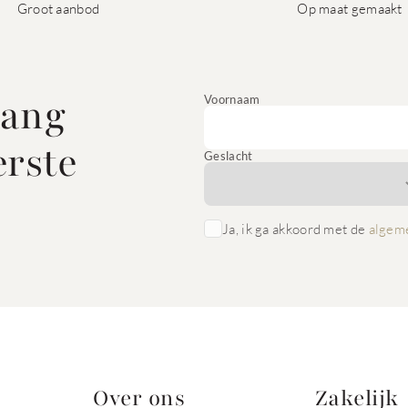
Groot aanbod
Op maat gemaakt
vang
Voornaam
erste
Geslacht
Ja, ik ga akkoord met de
algem
Over ons
Zakelijk