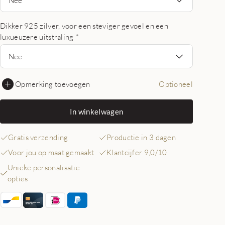
Dikker 925 zilver, voor een steviger gevoel en een
luxueuzere uitstraling
*
Nee
Opmerking toevoegen
Optioneel
In winkelwagen
Gratis verzending
Productie in 3 dagen
Voor jou op maat gemaakt
Klantcijfer 9,0/10
Unieke personalisatie
opties