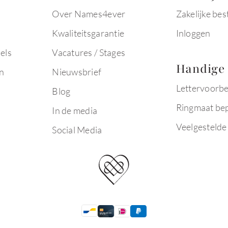
Over Names4ever
Zakelijke bes
Kwaliteitsgarantie
Inloggen
els
Vacatures / Stages
Handige 
n
Nieuwsbrief
Lettervoorb
Blog
Ringmaat be
In de media
Veelgestelde
Social Media