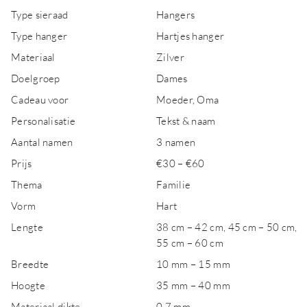
Type sieraad
Hangers
Type hanger
Hartjes hanger
Materiaal
Zilver
Doelgroep
Dames
Cadeau voor
Moeder, Oma
Personalisatie
Tekst & naam
Aantal namen
3 namen
Prijs
€30 – €60
Thema
Familie
Vorm
Hart
Lengte
38 cm – 42 cm, 45 cm – 50 cm,
55 cm – 60 cm
Breedte
10 mm – 15 mm
Hoogte
35 mm – 40 mm
Materiaal dikte
0,7 mm