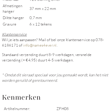
Afmetingen
37 mm x 22 mm
hanger
Dikte hanger
0,7 mm
Gravure
6 x 12 tekens
Klantenservice
Wil je iets aanpassen? Mail of bel onze klantenservice op 078-
6186171 of
info@names4ever.nl
.
Standaard verzending duurt 8-9 werkdagen, versnelde
verzending (+ €4,95) duurt 4-5 werkdagen.
* Omdat dit sieraad speciaal voor jou gemaakt wordt, kan het niet
worden geruild of geretourneerd.
Kenmerken
Artikelnummer:
ZFH08