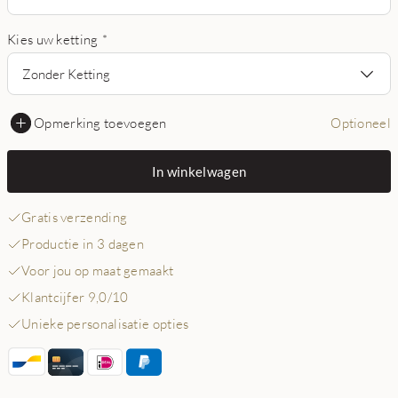
Kies uw ketting
*
Zonder Ketting
Opmerking toevoegen
Optioneel
In winkelwagen
Gratis verzending
Productie in 3 dagen
Voor jou op maat gemaakt
Klantcijfer 9,0/10
Unieke personalisatie opties