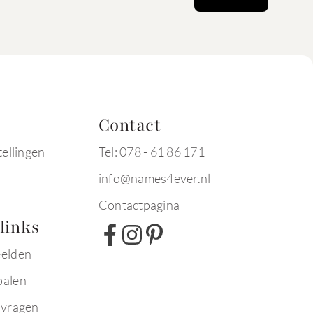
Contact
tellingen
Tel: 078 - 61 86 171
info@names4ever.nl
Contactpagina
links
eelden
palen
 vragen