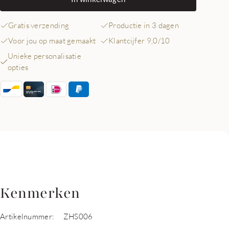
Gratis verzending
Productie in 3 dagen
Voor jou op maat gemaakt
Klantcijfer 9,0/10
Unieke personalisatie
opties
Kenmerken
Artikelnummer:
ZHS006