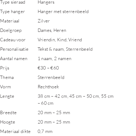
Type sieraad
Hangers
Type hanger
Hanger met sterrenbeeld
Materiaal
Zilver
Doelgroep
Dames, Heren
Cadeau voor
Vriendin, Kind, Vriend
Personalisatie
Tekst & naam, Sterrenbeeld
Aantal namen
1 naam, 2 namen
Prijs
€30 – €60
Thema
Sterrenbeeld
Vorm
Rechthoek
Lengte
38 cm – 42 cm, 45 cm – 50 cm, 55 cm
– 60 cm
Breedte
20 mm – 25 mm
Hoogte
20 mm – 25 mm
Materiaal dikte
0,7 mm