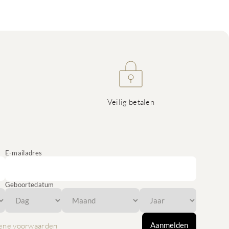
Veilig betalen
E-mailadres
Geboortedatum
Aanmelden
ene voorwaarden