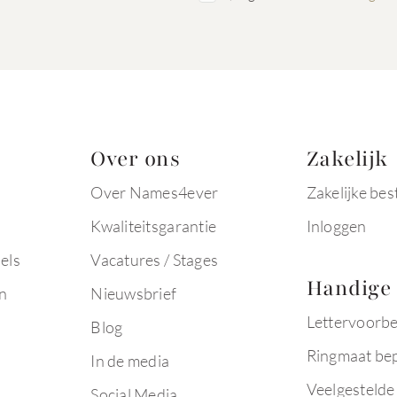
Over ons
Zakelijk
Over Names4ever
Zakelijke bes
Kwaliteitsgarantie
Inloggen
els
Vacatures / Stages
Handige 
n
Nieuwsbrief
Lettervoorb
Blog
Ringmaat be
In de media
Veelgestelde
Social Media