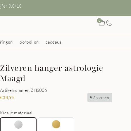
ijfer 9.0/10
0
ringen
oorbellen
cadeaus
Zilveren hanger astrologie
Maagd
Artikelnummer: ZHS006
925 zilver
€
34,95
Kies je materiaal: