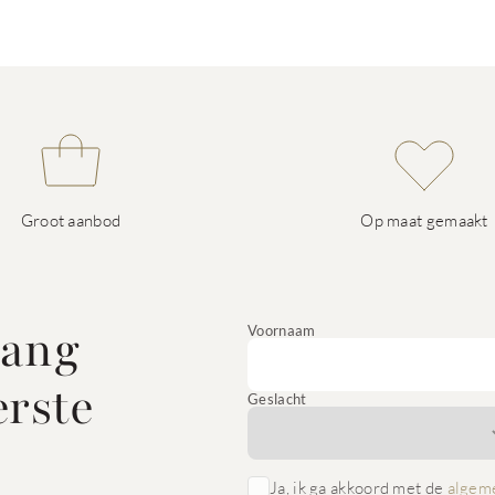
Groot aanbod
Op maat gemaakt
vang
Voornaam
erste
Geslacht
Ja, ik ga akkoord met de
algem