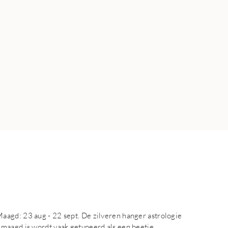
aagd: 23 aug - 22 sept. De zilveren hanger astrologie
 maagd is wordt vaak getypeerd als een beetje