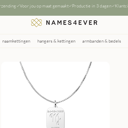
erzending
Voor jou op maat gemaakt
Productie in 3 dagen
Klantc
naamkettingen
hangers & kettingen
armbanden & bedels