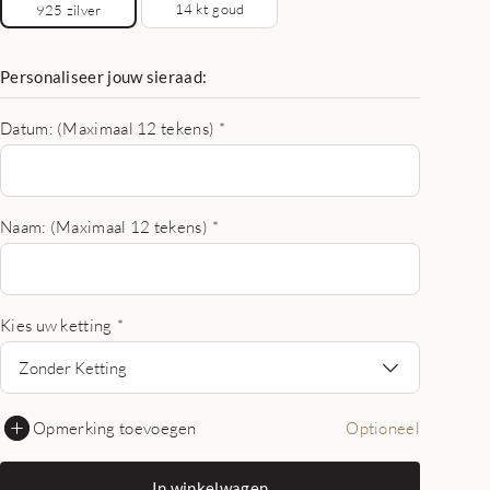
14 kt goud
925 zilver
Personaliseer jouw sieraad:
Datum: (Maximaal 12 tekens)
*
Naam: (Maximaal 12 tekens)
*
Kies uw ketting
*
Zonder Ketting
Opmerking toevoegen
Optioneel
In winkelwagen