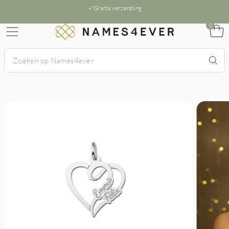
Gratis verzending
0