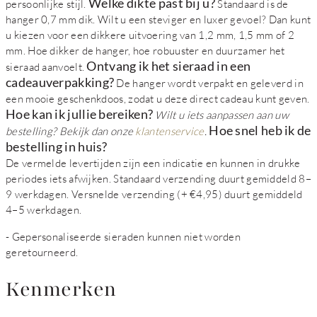
Welke dikte past bij u?
persoonlijke stijl.
Standaard is de
hanger 0,7 mm dik. Wilt u een steviger en luxer gevoel? Dan kunt
u kiezen voor een dikkere uitvoering van 1,2 mm, 1,5 mm of 2
mm. Hoe dikker de hanger, hoe robuuster en duurzamer het
Ontvang ik het sieraad in een
sieraad aanvoelt.
cadeauverpakking?
De hanger wordt verpakt en geleverd in
een mooie geschenkdoos, zodat u deze direct cadeau kunt geven.
Hoe kan ik jullie bereiken?
Wilt u iets aanpassen aan uw
Hoe snel heb ik de
bestelling? Bekijk dan onze
klantenservice
.
bestelling in huis?
De vermelde levertijden zijn een indicatie en kunnen in drukke
periodes iets afwijken. Standaard verzending duurt gemiddeld 8–
9 werkdagen. Versnelde verzending (+ €4,95) duurt gemiddeld
4–5 werkdagen.
- Gepersonaliseerde sieraden kunnen niet worden
geretourneerd.
Kenmerken