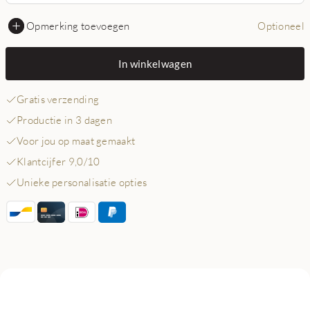
Opmerking toevoegen
Optioneel
In winkelwagen
Gratis verzending
Productie in 3 dagen
Voor jou op maat gemaakt
Klantcijfer 9,0/10
Unieke personalisatie opties