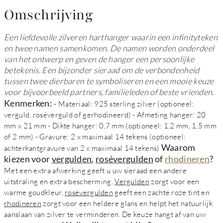
Omschrijving
Een liefdevolle zilveren harthanger waarin een infinityteken
en twee namen samenkomen. De namen worden onderdeel
van het ontwerp en geven de hanger een persoonlijke
betekenis. Een bijzonder sieraad om de verbondenheid
tussen twee dierbaren te symboliseren en een mooie keuze
voor bijvoorbeeld partners, familieleden of beste vrienden.
Kenmerken:
- Materiaal: 925 sterling zilver (optioneel:
verguld, roséverguld of gerhodineerd) - Afmeting hanger: 20
mm x 21 mm - Dikte hanger: 0,7 mm (optioneel: 1,2 mm, 1,5 mm
of 2 mm) - Gravure: 2 x maximaal 14 tekens (optioneel:
Waarom
achterkantgravure van 2 x maximaal 14 tekens)
kiezen voor
vergulden
,
rosévergulden
of
rhodineren
?
Met een extra afwerking geeft u uw sieraad een andere
uitstraling en extra bescherming.
Vergulden
zorgt voor een
warme goudkleur,
rosévergulden
geeft een zachte roze tint en
rhodineren
zorgt voor een heldere glans en helpt het natuurlijk
aanslaan van zilver te verminderen. De keuze hangt af van uw