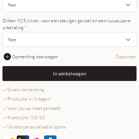
Nee
Dikker 925 zilver, voor een steviger gevoel en een luxueuzere
uitstraling
*
Nee
Opmerking toevoegen
Optioneel
In winkelwagen
Gratis verzending
Productie in 3 dagen
Voor jou op maat gemaakt
Klantcijfer 9,0/10
Unieke personalisatie opties