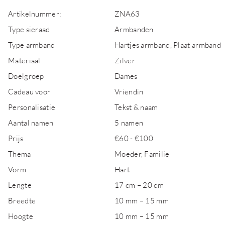
Artikelnummer:
ZNA63
Type sieraad
Armbanden
Type armband
Hartjes armband, Plaat armband
Materiaal
Zilver
Doelgroep
Dames
Cadeau voor
Vriendin
Personalisatie
Tekst & naam
Aantal namen
5 namen
Prijs
€60 - €100
Thema
Moeder, Familie
Vorm
Hart
Lengte
17 cm – 20 cm
Breedte
10 mm – 15 mm
Hoogte
10 mm – 15 mm