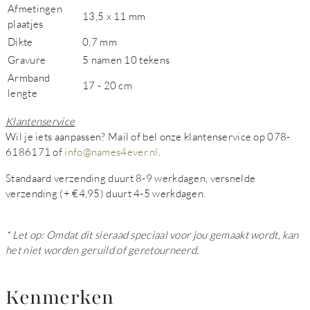
Afmetingen
13,5 x 11 mm
plaatjes
Dikte
0,7 mm
Gravure
5 namen 10 tekens
Armband
17 - 20 cm
lengte
Klantenservice
Wil je iets aanpassen? Mail of bel onze klantenservice op 078-
6186171 of
info@names4ever.nl
.
Standaard verzending duurt 8-9 werkdagen, versnelde
verzending (+ €4,95) duurt 4-5 werkdagen.
* Let op: Omdat dit sieraad speciaal voor jou gemaakt wordt, kan
het niet worden geruild of geretourneerd.
Kenmerken