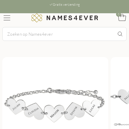
Gratis verzending
0