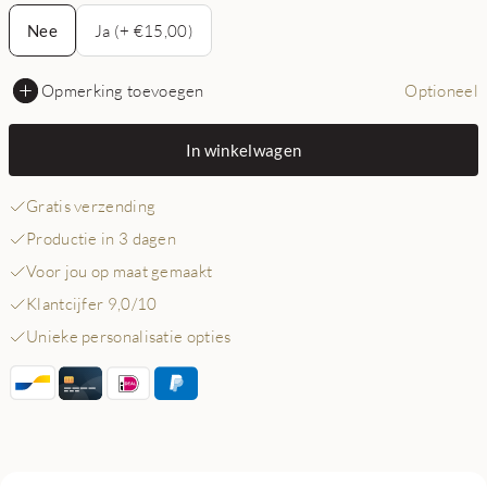
Nee
Nee
Ja (+ €15,00)
Opmerking toevoegen
Optioneel
In winkelwagen
Gratis verzending
Productie in 3 dagen
Voor jou op maat gemaakt
Klantcijfer 9,0/10
Unieke personalisatie opties