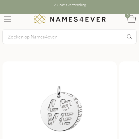
Gratis verzending
0