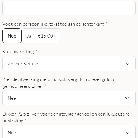
Voeg een persoonlijke tekst toe aan de achterkant
*
Nee
Nee
Ja (+ €15,00)
Kies uw ketting
*
Zonder Ketting
Kies de afwerking die bij u past: verguld, roséverguld of
gerhodineerd zilver
*
Nee
Dikker 925 zilver, voor een steviger gevoel en een luxueuzere
uitstraling
*
Nee