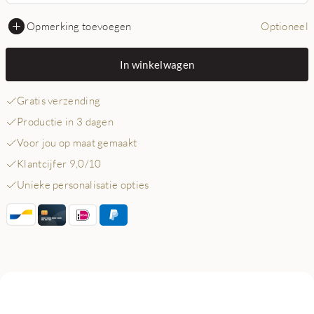
Opmerking toevoegen
Optioneel
In winkelwagen
Gratis verzending
Productie in 3 dagen
Voor jou op maat gemaakt
Klantcijfer 9,0/10
Unieke personalisatie opties