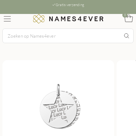
Gratis verzending
0