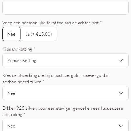
Voeg een persoonlijke tekst toe aan de achterkant
*
Nee
Nee
Ja (+ €15,00)
Kies uw ketting
*
Zonder Ketting
Kies de afwerking die bij u past: verguld, roséverguld of
gerhodineerd zilver
*
Nee
Dikker 925 zilver, voor een steviger gevoel en een luxueuzere
uitstraling
*
Nee