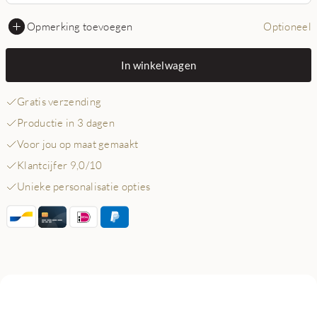
Opmerking toevoegen
Optioneel
In winkelwagen
Gratis verzending
Productie in 3 dagen
Voor jou op maat gemaakt
Klantcijfer 9,0/10
Unieke personalisatie opties