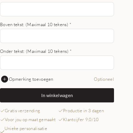
Boven tekst: (Maximaal 10 tekens)
*
Onder tekst: (Maximaal 10 tekens)
*
Opmerking toevoegen
Optioneel
In winkelwagen
Gratis verzending
Productie in 3 dagen
Voor jou op maat gemaakt
Klantcijfer 9,0/10
Unieke personalisatie