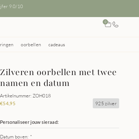
ijfer 9.0/10
0
ringen
oorbellen
cadeaus
Zilveren oorbellen met twee
namen en datum
Artikelnummer: ZOH018
925 zilver
€
54,95
Personaliseer jouw sieraad:
Datum boven:
*