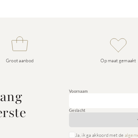
Groot aanbod
Op maat gemaakt
vang
Voornaam
erste
Geslacht
Ja, ik ga akkoord met de
algem