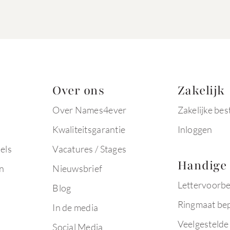
Over ons
Zakelijk
Over Names4ever
Zakelijke bes
Kwaliteitsgarantie
Inloggen
els
Vacatures / Stages
Handige 
n
Nieuwsbrief
Lettervoorb
Blog
Ringmaat be
In de media
Veelgestelde
Social Media