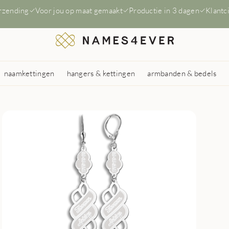
erzending
Voor jou op maat gemaakt
Productie in 3 dagen
Klantc
naamkettingen
hangers & kettingen
armbanden & bedels