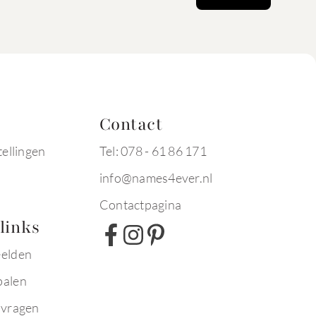
Contact
tellingen
Tel: 078 - 61 86 171
info@names4ever.nl
Contactpagina
links
eelden
palen
 vragen