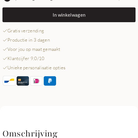
In winkelwagen
Gratis verzending
Productie in 3 dagen
Voor jou op maat gemaakt
Klantcijfer 9,0/10
Unieke personalisatie opties
Omschrijving