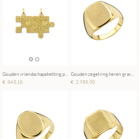
Gouden vriendschapsketting puzzelstuk met vingerafdruk & initiaal
Gouden zegelring heren graveerplaatje met vingerafdruk
843,18
2.958,90