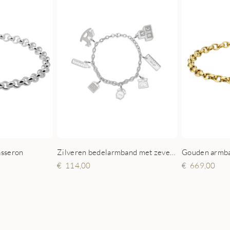
Zilveren bedelarmband met zeven geboorte bedels
asseron
Gouden armba
114,00
669,00