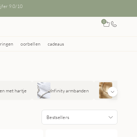
ijfer 9.0/10
0
ringen
oorbellen
cadeaus
n met hartje
Infinity armbanden
Sterrenbee
Bestsellers