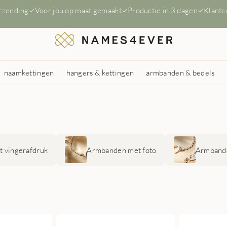
erzending
Voor jou op maat gemaakt
Productie in 3 dagen
Klantc
naamkettingen
hangers & kettingen
armbanden & bedels
 vingerafdruk
Armbanden met foto
Armbande