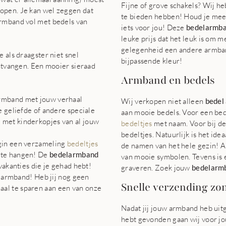
Fijne of grove schakels? Wij he
open. Je kan wel zeggen dat
te bieden hebben! Houd je meer
armband vol met bedels van
iets voor jou! Deze
bedelarmb
leuke prijs dat het leuk is om m
gelegenheid een andere armband
 als draagster niet snel
bijpassende kleur!
ontvangen. Een mooier sieraad
Armband en bedels
armband met jouw verhaal
Wij verkopen niet alleen
bedel
e geliefde of andere speciale
aan mooie bedels. Voor een bed
 met kinderkopjes van al jouw
bedeltjes
met naam. Voor bij d
bedeltjes. Natuurlijk is het id
egin een verzameling
bedeltjes
de namen van het hele gezin! Al
d te hangen! De
bedelarmband
van mooie symbolen. Tevens is 
vakanties die je gehad hebt!
graveren. Zoek jouw
bedelarm
es armband! Heb jij nog geen
Snelle verzending zo
al te sparen aan een van onze
Nadat jij jouw armband heb uit
hebt gevonden gaan wij voor jo