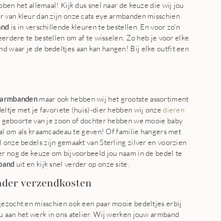
bben het allemaal! Kijk dus snel naar de keuze die wij jou
 van kleur dan zijn onze cats eye armbanden misschien
and
is in verschillende kleuren te bestellen. En voor zo'n
eerdere te bestellen om af te wisselen. Zo heb je voor elke
 waar je de bedeltjes aan kan hangen! Bij elke outfit een
 armbanden
maar ook hebben wij het grootste assortiment
eltje met je favoriete (huis)-dier hebben wij onze
dieren
e geboorte van je zoon of dochter hebben we mooie baby
eaal om als kraamcadeau te geven! Of familie hangers met
 onze bedels zijn gemaakt van Sterling zilver en voorzien
er nog de keuze om bijvoorbeeld jou naam in de bedel te
band
uit en kijk snel verder op onze site.
nder verzendkosten
gezocht en misschien ook een paar mooie bedeltjes erbij
u aan het werk in ons atelier. Wij werken jouw armband