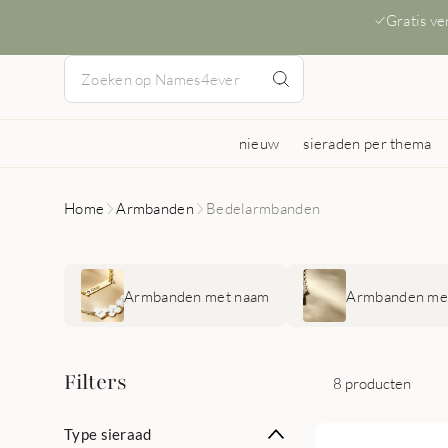
Gratis v
nieuw
sieraden per thema
Home
Armbanden
Bedelarmbanden
Armbanden met naam
Armbanden met
Filters
8 producten
Type sieraad