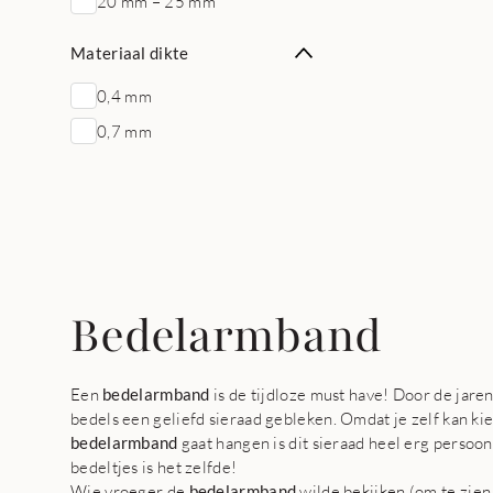
20 mm – 25 mm
Materiaal dikte
0,4 mm
0,7 mm
Bedelarmband
Een
bedelarmband
is de tijdloze must have! Door de jar
bedels een geliefd sieraad gebleken. Omdat je zelf kan kie
bedelarmband
gaat hangen is dit sieraad heel erg persoo
bedeltjes is het zelfde!
Wie vroeger de
bedelarmband
wilde bekijken (om te zien