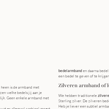
bedelarmband
en daarna bedel
een bedel te geven of te krijg
Zilveren armband of k
en heen is de armband met
zen welke bedels jij aan je
We hebben traditionele
zilver
nlijk. Geen enkele armband met
Sterling zilver. De zilveren bed
Heb je liever een subtiel armban
 wat er allemaal aanhing) moest