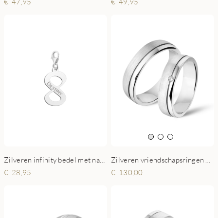
47,95
49,95
Zilveren infinity bedel met naam
Zilveren vriendschapsringen mat glanzende rand met zirkonia
28,95
130,00