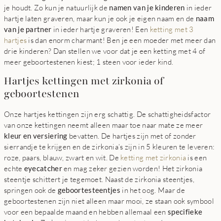
je houdt. Zo kun je natuurlijk de
namen van je kinderen
in ieder
hartje laten graveren, maar kun je ook je eigen naam en de
naam
van je partner
in ieder hartje graveren! Een
ketting met 3
hartjes
is dan enorm charmant! Ben je een moeder met meer dan
drie kinderen? Dan stellen we voor dat je een ketting met 4 of
meer geboortestenen kiest; 1 steen voor ieder kind.
Hartjes kettingen met zirkonia of
geboortestenen
Onze hartjes kettingen zijn erg schattig. De schattigheidsfactor
van onze kettingen neemt alleen maar toe naar mate ze meer
kleur en versiering
bevatten. De hartjes zijn met of zonder
sierrandje te krijgen en de zirkonia’s zijn in 5 kleuren te leveren:
roze, paars, blauw, zwart en wit. De
ketting met zirkonia
is een
echte
eyecatcher
en mag zeker gezien worden! Het zirkonia
steentje schittert je tegemoet. Naast de zirkonia steentjes,
springen ook de
geboortesteentjes
in het oog. Maar de
geboortestenen zijn niet alleen maar mooi, ze staan ook symbool
voor een bepaalde maand en hebben allemaal een
specifieke