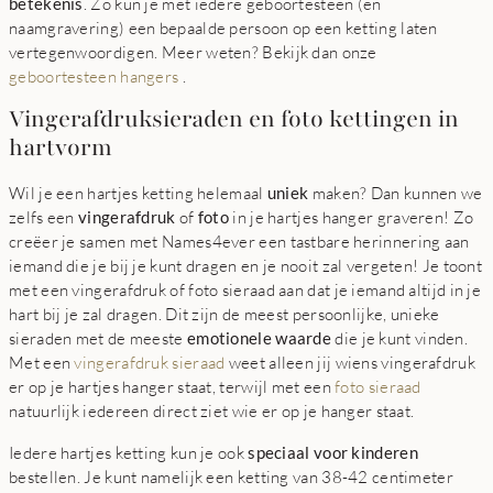
betekenis
. Zo kun je met iedere geboortesteen (en
naamgravering) een bepaalde persoon op een ketting laten
vertegenwoordigen. Meer weten? Bekijk dan onze
geboortesteen hangers
.
Vingerafdruksieraden en foto kettingen in
hartvorm
Wil je een hartjes ketting helemaal
uniek
maken? Dan kunnen we
zelfs een
vingerafdruk
of
foto
in je hartjes hanger graveren! Zo
creëer je samen met Names4ever een tastbare herinnering aan
iemand die je bij je kunt dragen en je nooit zal vergeten! Je toont
met een vingerafdruk of foto sieraad aan dat je iemand altijd in je
hart bij je zal dragen. Dit zijn de meest persoonlijke, unieke
sieraden met de meeste
emotionele waarde
die je kunt vinden.
Met een
vingerafdruk sieraad
weet alleen jij wiens vingerafdruk
er op je hartjes hanger staat, terwijl met een
foto sieraad
natuurlijk iedereen direct ziet wie er op je hanger staat.
Iedere hartjes ketting kun je ook
speciaal voor kinderen
bestellen. Je kunt namelijk een ketting van 38-42 centimeter