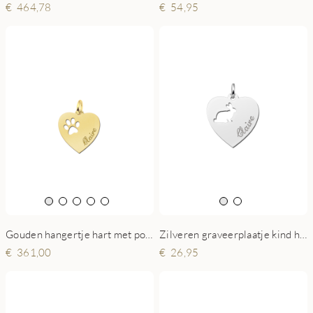
464,78
54,95
Gouden hangertje hart met pootje
Zilveren graveerplaatje kind hart met konijntje
361,00
26,95