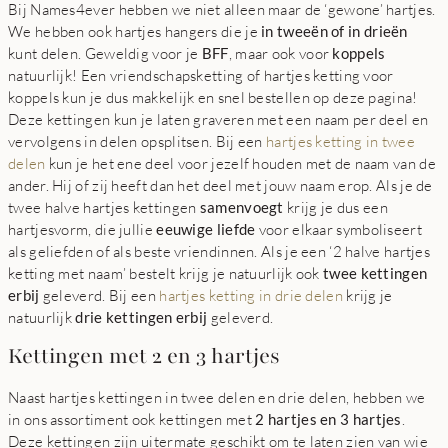
Bij Names4ever hebben we niet alleen maar de ‘gewone’ hartjes.
We hebben ook hartjes hangers die je
in tweeën of in drieën
kunt delen. Geweldig voor je
BFF
, maar ook voor
koppels
natuurlijk! Een vriendschapsketting of hartjes ketting voor
koppels kun je dus makkelijk en snel bestellen op deze pagina!
Deze kettingen kun je laten graveren met een naam per deel en
vervolgens in delen opsplitsen. Bij een
hartjes ketting in twee
delen
kun je het ene deel voor jezelf houden met de naam van de
ander. Hij of zij heeft dan het deel met jouw naam erop. Als je de
twee halve hartjes kettingen
samenvoegt
krijg je dus een
hartjesvorm, die jullie
eeuwige liefde
voor elkaar symboliseert
als geliefden of als beste vriendinnen. Als je een ‘2 halve hartjes
ketting met naam’ bestelt krijg je natuurlijk ook
twee kettingen
erbij
geleverd. Bij een
hartjes ketting in drie delen
krijg je
natuurlijk
drie kettingen erbij
geleverd.
Kettingen met 2 en 3 hartjes
Naast hartjes kettingen in twee delen en drie delen, hebben we
in ons assortiment ook kettingen met
2 hartjes en 3 hartjes
.
Deze kettingen zijn uitermate geschikt om te laten zien van wie