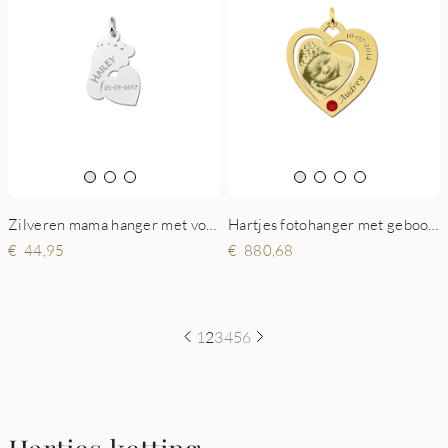
Zilveren mama hanger met voetje en hart
Hartjes fotohanger met geboortesteen goud
44,95
880,68
1
2
3
4
5
6