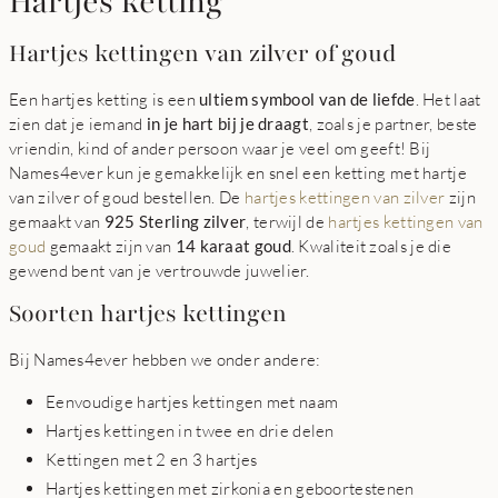
Hartjes ketting
Hartjes kettingen van zilver of goud
Een hartjes ketting is een
ultiem symbool van de liefde
. Het laat
zien dat je iemand
in je hart bij je draagt
, zoals je partner, beste
vriendin, kind of ander persoon waar je veel om geeft! Bij
Names4ever kun je gemakkelijk en snel een ketting met hartje
van zilver of goud bestellen. De
hartjes kettingen van zilver
zijn
gemaakt van
925 Sterling zilver
, terwijl de
hartjes kettingen van
goud
gemaakt zijn van
14 karaat goud
. Kwaliteit zoals je die
gewend bent van je vertrouwde juwelier.
Soorten hartjes kettingen
Bij Names4ever hebben we onder andere:
Eenvoudige hartjes kettingen met naam
Hartjes kettingen in twee en drie delen
Kettingen met 2 en 3 hartjes
Hartjes kettingen met zirkonia en geboortestenen