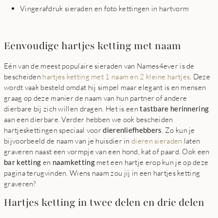
Vingerafdruk sieraden en foto kettingen in hartvorm
Eenvoudige hartjes ketting met naam
Eén van de meest populaire sieraden van Names4ever is de
bescheiden
hartjes ketting met 1 naam en 2 kleine hartjes
. Deze
wordt vaak besteld omdat hij simpel maar elegant is en mensen
graag op deze manier de naam van hun partner of andere
dierbare bij zich willen dragen. Het is een
tastbare herinnering
aan een dierbare. Verder hebben we ook bescheiden
hartjeskettingen speciaal voor
dierenliefhebbers
. Zo kun je
bijvoorbeeld de naam van je huisdier in
dieren sieraden
laten
graveren naast een vormpje van een hond, kat of paard. Ook een
bar ketting
en
naamketting
met een hartje erop kun je op deze
pagina terugvinden. Wiens naam zou jij in een hartjes ketting
graveren?
Hartjes ketting in twee delen en drie delen