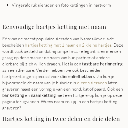
Vingerafdruk sieraden en foto kettingen in hartvorm
Eenvoudige hartjes ketting met naam
Eén van de meest populaire sieraden van Names4ever is de
bescheiden
hartjes ketting met 1 naam en 2 kleine hartjes
. Deze
wordt vaak besteld omdat hij simpel maar elegant is en mensen
graag op deze manier de naam van hun partner of andere
dierbare bij zich willen dragen. Het is een
tastbare herinnering
aan een dierbare. Verder hebben we ook bescheiden
hartjeskettingen speciaal voor
dierenliefhebbers
. Zo kun je
bijvoorbeeld de naam van je huisdier in
dieren sieraden
laten
graveren naast een vormpje van een hond, kat of paard. Ook een
bar ketting
en
naamketting
met een hartje erop kun je op deze
pagina terugvinden. Wiens naam zou jij in een hartjes ketting
graveren?
Hartjes ketting in twee delen en drie delen