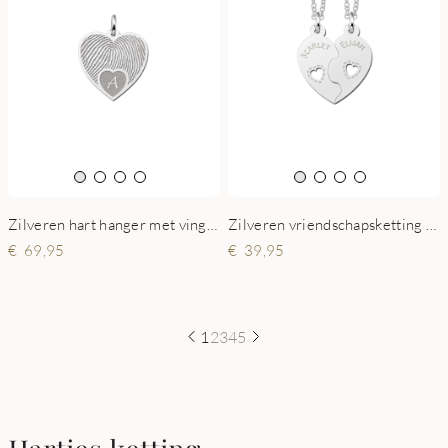
Zilveren hart hanger met vingerafdruk en initiaal
Zilveren vriendschapsketting hart met namen
69,95
39,95
1
2
3
4
5