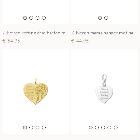
Zilveren ketting drie harten met naam
Zilveren mama hanger met hartje en twee voetjes
54,95
44,95