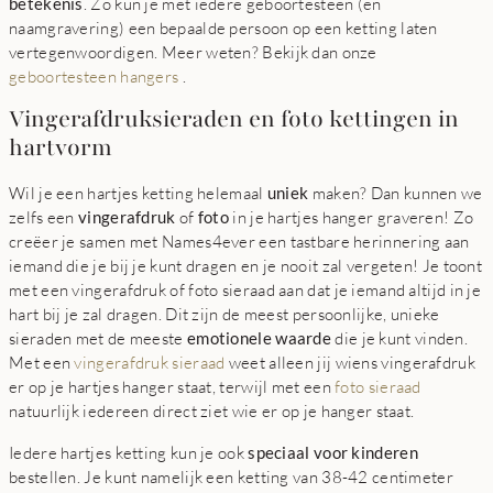
betekenis
. Zo kun je met iedere geboortesteen (en
naamgravering) een bepaalde persoon op een ketting laten
vertegenwoordigen. Meer weten? Bekijk dan onze
geboortesteen hangers
.
Vingerafdruksieraden en foto kettingen in
hartvorm
Wil je een hartjes ketting helemaal
uniek
maken? Dan kunnen we
zelfs een
vingerafdruk
of
foto
in je hartjes hanger graveren! Zo
creëer je samen met Names4ever een tastbare herinnering aan
iemand die je bij je kunt dragen en je nooit zal vergeten! Je toont
met een vingerafdruk of foto sieraad aan dat je iemand altijd in je
hart bij je zal dragen. Dit zijn de meest persoonlijke, unieke
sieraden met de meeste
emotionele waarde
die je kunt vinden.
Met een
vingerafdruk sieraad
weet alleen jij wiens vingerafdruk
er op je hartjes hanger staat, terwijl met een
foto sieraad
natuurlijk iedereen direct ziet wie er op je hanger staat.
Iedere hartjes ketting kun je ook
speciaal voor kinderen
bestellen. Je kunt namelijk een ketting van 38-42 centimeter