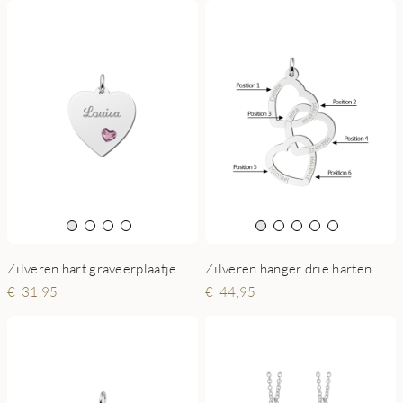
Zilveren hanger drie harten
Zilveren hart graveerplaatje met hart steentje
44,95
31,95