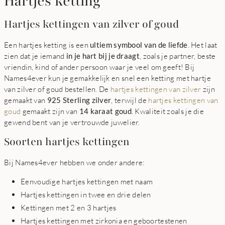
Hartjes ketting
Hartjes kettingen van zilver of goud
Een hartjes ketting is een
ultiem symbool van de liefde
. Het laat
zien dat je iemand
in je hart bij je draagt
, zoals je partner, beste
vriendin, kind of ander persoon waar je veel om geeft! Bij
Names4ever kun je gemakkelijk en snel een ketting met hartje
van zilver of goud bestellen. De
hartjes kettingen van zilver
zijn
gemaakt van
925 Sterling zilver
, terwijl de
hartjes kettingen van
goud
gemaakt zijn van
14 karaat goud
. Kwaliteit zoals je die
gewend bent van je vertrouwde juwelier.
Soorten hartjes kettingen
Bij Names4ever hebben we onder andere:
Eenvoudige hartjes kettingen met naam
Hartjes kettingen in twee en drie delen
Kettingen met 2 en 3 hartjes
Hartjes kettingen met zirkonia en geboortestenen