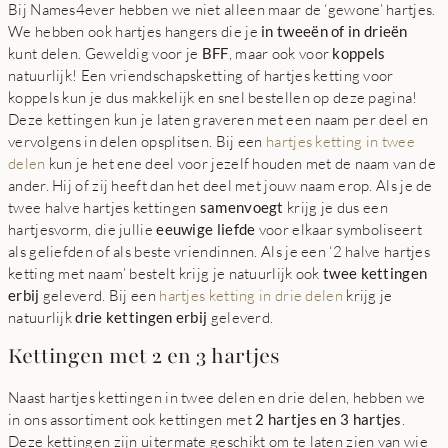
Bij Names4ever hebben we niet alleen maar de ‘gewone’ hartjes.
We hebben ook hartjes hangers die je
in tweeën of in drieën
kunt delen. Geweldig voor je
BFF
, maar ook voor
koppels
natuurlijk! Een vriendschapsketting of hartjes ketting voor
koppels kun je dus makkelijk en snel bestellen op deze pagina!
Deze kettingen kun je laten graveren met een naam per deel en
vervolgens in delen opsplitsen. Bij een
hartjes ketting in twee
delen
kun je het ene deel voor jezelf houden met de naam van de
ander. Hij of zij heeft dan het deel met jouw naam erop. Als je de
twee halve hartjes kettingen
samenvoegt
krijg je dus een
hartjesvorm, die jullie
eeuwige liefde
voor elkaar symboliseert
als geliefden of als beste vriendinnen. Als je een ‘2 halve hartjes
ketting met naam’ bestelt krijg je natuurlijk ook
twee kettingen
erbij
geleverd. Bij een
hartjes ketting in drie delen
krijg je
natuurlijk
drie kettingen erbij
geleverd.
Kettingen met 2 en 3 hartjes
Naast hartjes kettingen in twee delen en drie delen, hebben we
in ons assortiment ook kettingen met
2 hartjes en 3 hartjes
.
Deze kettingen zijn uitermate geschikt om te laten zien van wie