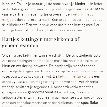
je houdt. Zo kun je natuurlijk de
namen van je kinderen
in ieder
hartje laten graveren, maar kun je ook je eigen naam en de
naam
van je partner
in ieder hartje graveren! Een
ketting met 3
hartjes
is dan enorm charmant! Ben je een moeder met meer dan
drie kinderen? Dan stellen we voor dat je een ketting met 4 of
meer geboortestenen kiest; 1 steen voor ieder kind.
Hartjes kettingen met zirkonia of
geboortestenen
Onze hartjes kettingen zijn erg schattig. De schattigheidsfactor
van onze kettingen neemt alleen maar toe naar mate ze meer
kleur en versiering
bevatten. De hartjes zijn met of zonder
sierrandje te krijgen en de zirkonia’s zijn in 5 kleuren te leveren:
roze, paars, blauw, zwart en wit. De
ketting met zirkonia
is een
echte
eyecatcher
en mag zeker gezien worden! Het zirkonia
steentje schittert je tegemoet. Naast de zirkonia steentjes,
springen ook de
geboortesteentjes
in het oog. Maar de
geboortestenen zijn niet alleen maar mooi, ze staan ook symbool
voor een bepaalde maand en hebben allemaal een
specifieke