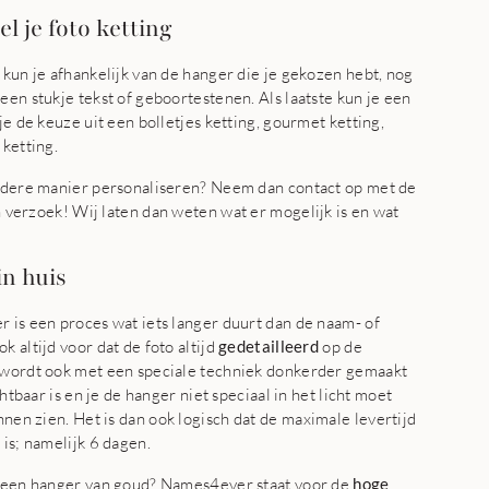
l je foto ketting
 kun je afhankelijk van de hanger die je gekozen hebt, nog
een stukje tekst of geboortestenen. Als laatste kun je een
je de keuze uit een bolletjes ketting, gourmet ketting,
 ketting.
andere manier personaliseren? Neem dan contact op met de
 verzoek! Wij laten dan weten wat er mogelijk is en wat
n huis
 is een proces wat iets langer duurt dan de naam- of
 altijd voor dat de foto altijd
gedetailleerd
op de
 wordt ook met een speciale techniek donkerder gemaakt
chtbaar is en je de hanger niet speciaal in het licht moet
nen zien. Het is dan ook logisch dat de maximale levertijd
 is; namelijk 6 dagen.
n een hanger van goud? Names4ever staat voor de
hoge