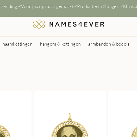
erzending
Voor jou op maat gemaakt
Productie in 3 dagen
Klantc
naamkettingen
hangers & kettingen
armbanden & bedels