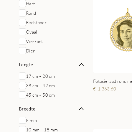
Hart
Rond
Rechthoek
Ovaal
Vierkant
Dier
Lengte
17 cm – 20 cm
38 cm – 42 cm
1.363,60
45 cm – 50 cm
Breedte
8 mm
10 mm – 15 mm