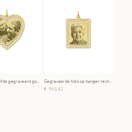
Fotohanger liefde gegraveerd goud
Gegraveerde foto op hanger rechthoek goud
963,42