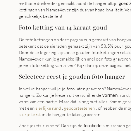
methode donkerder gemaakt zodat de hanger altijd
goed 
kettingen van Names4ever zijn dus van hoge kwaliteit. Ver
gemakkelijk bestellen!
Foto ketting van 14 karaat goud
De foto kettingen op deze pagina zijn gemaakt van hoogwa
betekent dat de sieraden gemaakt zijn van 58,5% puur gou
Door deze legering zijn onze gouden foto kettingen relat
Names4ever kun je gemakkelijk en snel een foto graveren
je een foto ketting van zilver? Kijk dan op onze pagina me
Selecteer eerst je gouden foto hanger
In welke hanger wil je je foto laten graveren? Names4ever
hangers. Zo kun je kiezen uit verschillende
vormen
: rond,
vorm van een hartje. Maar dat is nog niet alles. Sommige v
met een
sierlijke rand
,
geboortestenen
, of hebben de mo
stukje tekst
in de hanger te laten graveren.
Zoek je iets kleiners? Dan zijn de
fotobedels
misschien ges