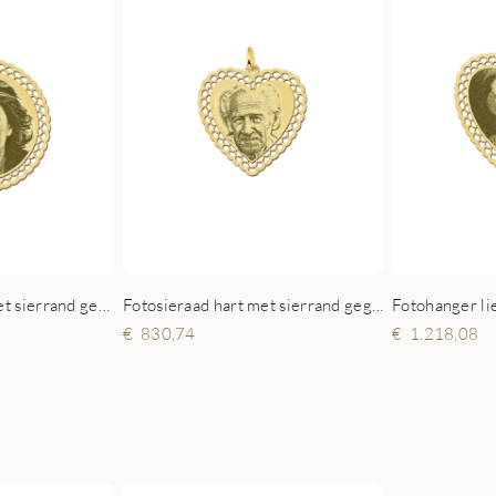
Fotosieraad rond met sierrand gegraveerd goud
Fotosieraad hart met sierrand gegraveerd goud
830,74
1.218,08