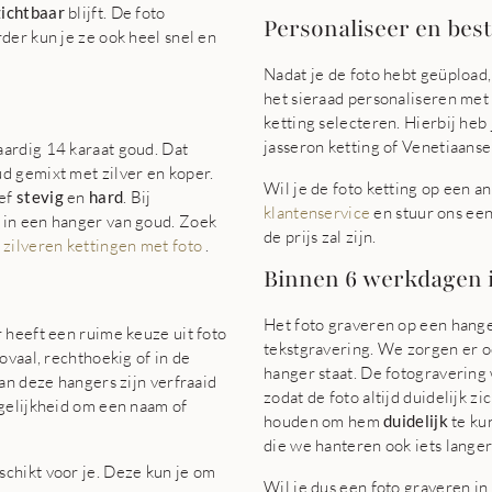
zichtbaar
blijft. De foto
Personaliseer en beste
der kun je ze ook heel snel en
Nadat je de foto hebt geüpload,
het sieraad personaliseren met 
ketting selecteren. Hierbij heb 
jasseron ketting of Venetiaanse
ardig 14 karaat goud. Dat
d gemixt met zilver en koper.
Wil je de foto ketting op een 
ief
stevig
en
hard
. Bij
klantenservice
en stuur ons een
 in een hanger van goud. Zoek
de prijs zal zijn.
t
zilveren kettingen met foto
.
Binnen 6 werkdagen i
Het foto graveren op een hanger
 heeft een ruime keuze uit foto
tekstgravering. We zorgen er ook
 ovaal, rechthoekig of in de
hanger staat. De fotogravering
an deze hangers zijn verfraaid
zodat de foto altijd duidelijk zi
gelijkheid om een naam of
houden om hem
duidelijk
te kun
die we hanteren ook iets langer
chikt voor je. Deze kun je om
Wil je dus een foto graveren i