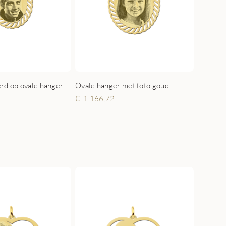
Foto gegraveerd op ovale hanger goud
Ovale hanger met foto goud
1.166,72