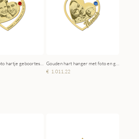
Hanger met foto hartje geboortesteen goud
Gouden hart hanger met foto en geboortesteen
1.011,22