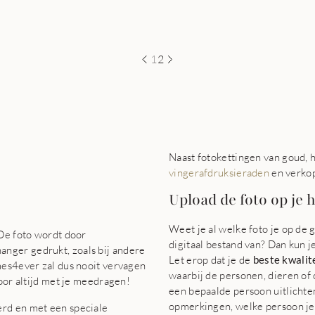
1
2
Naast fotokettingen van goud,
vingerafdruksieraden
en verko
Upload de foto op je 
Weet je al welke foto je op de 
 De foto wordt door
digitaal bestand van? Dan kun j
nger gedrukt, zoals bij andere
Let erop dat je de
beste kwalite
mes4ever zal dus nooit vervagen
waarbij de personen, dieren of
oor altijd met je meedragen!
een bepaalde persoon uitlichte
opmerkingen, welke persoon je 
rd en met een speciale