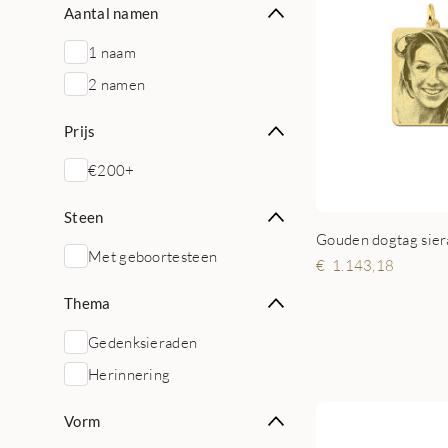
Aantal namen
1 naam
2 namen
Prijs
€200+
Steen
Gouden dogtag sier
Met geboortesteen
1.143,18
Thema
Gedenksieraden
Herinnering
Vorm