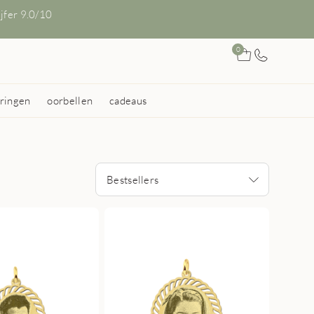
ijfer 9.0/10
0
ringen
oorbellen
cadeaus
Bestsellers