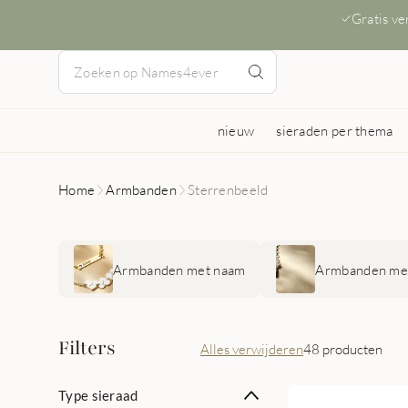
Gratis v
nieuw
sieraden per thema
Home
Armbanden
Sterrenbeeld
Armbanden met naam
Armbanden met
Filters
Alles verwijderen
48 producten
Type sieraad