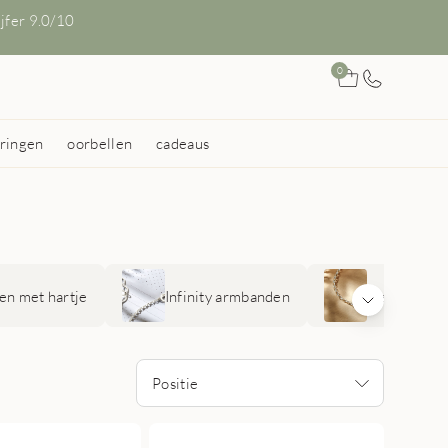
ijfer 9.0/10
0
ringen
oorbellen
cadeaus
n met hartje
Infinity armbanden
Sterrenbee
Positie