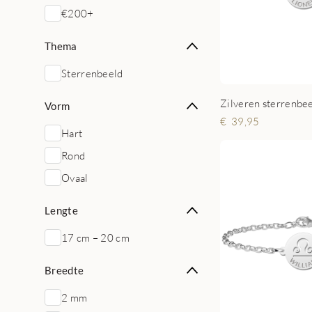
€200+
Thema
Sterrenbeeld
Vorm
39,95
Hart
Rond
Ovaal
Lengte
17 cm – 20 cm
Breedte
2 mm