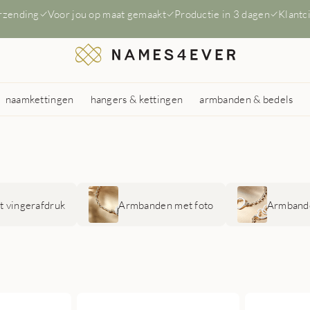
erzending
Voor jou op maat gemaakt
Productie in 3 dagen
Klantc
naamkettingen
hangers & kettingen
armbanden & bedels
 vingerafdruk
Armbanden met foto
Armbande