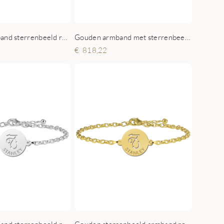
Zilveren armband sterrenbeeld rond Schorpioen
Gouden armband met sterrenbeeld rond Schorpioen
818,22